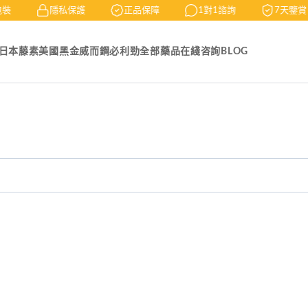
裝
隱私保護
正品保障
1對1諮詢
7天鑒賞
日本藤素
美國黑金
威而鋼
必利勁
全部藥品
在綫咨詢
BLOG