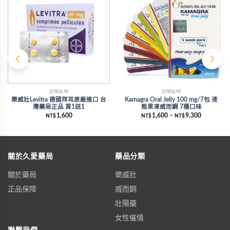
壯陽延時
壯陽延時
樂威壯Levitra 德國拜耳原廠進口 台
Kamagra Oral Jelly 100 mg/7包 液
灣藥局正品 買1送1
態果凍威而鋼 7種口味
1,600
1,600
–
9,300
NT$
NT$
NT$
關於久愛藥局
藥品分類
關於藥局
樂威壯
正品保障
威而鋼
壯陽藥
女性催情