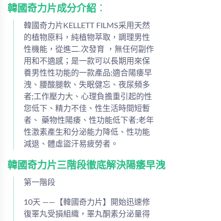
韓國奇力片成分介紹
：
韓國奇力片KELLETT FILMS采用天然
的植物原料，純植物萃取，調理男性
性機能，從進二.次發育 ，無任何副作
用和不適感；是一款可以長期用來保
養男性性功能的一款產品;適合陽痿早
洩、腰酸腿軟、失眠健忘、夜尿頻多
者;工作壓力大、心理負擔重引起的性
您低下、精力不佳、性生活時間短暫
者、 藥物性陽痿、性功能低下者;老年
性激素產生和分泌能力降低、性功能
減退、體虛盜汗易疲勞者。
韓國奇力片三階段徹底解決陽痿早洩
第一階段
10天 ——【韓國奇力片】開始迅速修
復睪丸受損組織，睪丸酮素分泌量得