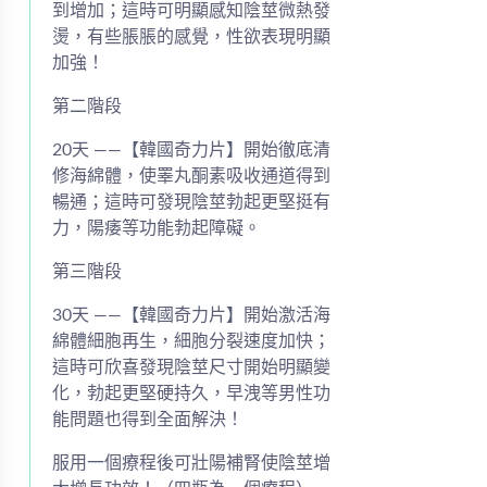
到增加；這時可明顯感知陰莖微熱發
燙，有些脹脹的感覺，性欲表現明顯
加強！
第二階段
20天 ——【韓國奇力片】開始徹底清
修海綿體，使睪丸酮素吸收通道得到
暢通；這時可發現陰莖勃起更堅挺有
力，陽痿等功能勃起障礙。
第三階段
30天 ——【韓國奇力片】開始激活海
綿體細胞再生，細胞分裂速度加快；
這時可欣喜發現陰莖尺寸開始明顯變
化，勃起更堅硬持久，早洩等男性功
能問題也得到全面解決！
服用一個療程後可壯陽補腎使陰莖增