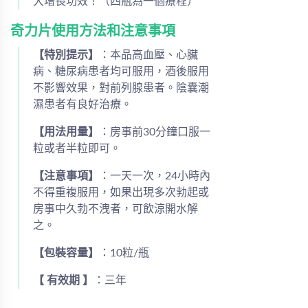
大增長功效！（四瓶為一個療程）
奇力片使用方法和注意事項
【特別提示】
：本品高血壓、心臟
病、糖尿病患者均可服用，酒後服用
不影響效果，對前列腺患者。陰囊潮
濕患者有良好治療。
【用法用量】
：房事前30分鐘口服一
粒或者半粒即可。
【注意事項】
：一天一次，24小時內
不得重複服用，如果出現多次勃起或
房事中久勃不洩者，可飲涼開水解
之。
【包裝容量】
：10粒/瓶
【 有效期 】
：三年