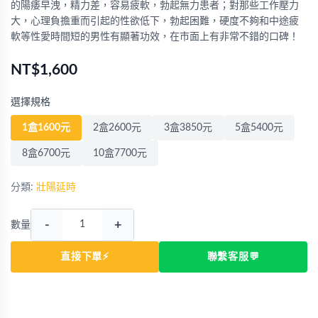
的陽痿早洩，精力差，容易疲軟，勃起無力患者；對那些工作壓力
大，心理負擔重而引起的性欲低下，勃起困難，硬度不夠和中途疲
軟等性愛時間短的男性有顯著功效，在市面上有非常不錯的口碑！
NT$1,600
選擇規格
1盒1600元
2盒2600元
3盒3850元
5盒5400元
8盒6700元
10盒7700元
分類:
壯陽延時
-
+
數量
直接下單⚡
聯繫客服💬