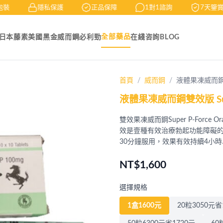
裝
隱私保護
正品保障
1對1諮詢
7天鑒賞
全部藥品
日本藤素
美國黑金
威而鋼
必利勁
在綫咨詢
BLOG
首頁
威而鋼
液體果凍威而鋼雙效
液體果凍威而鋼雙效版 Super P
雙效果凍威而鋼Super P-Force
效是壹種有效治療勃起功能障礙
30分鐘服用，效果有效持續4小時
NT$1,600
選擇規格
1盒1600元
20粒3050元省