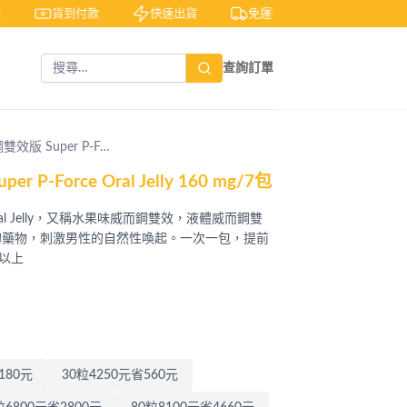
貨到付款
快速出貨
免運費
私密包裝
查詢訂單
版 Super P-F…
-Force Oral Jelly 160 mg/7包
 Oral Jelly，又稱水果味威而鋼雙效，液體威而鋼雙
的藥物，刺激男性的自然性喚起。一次一包，提前
以上
180元
30粒4250元省560元