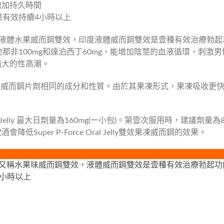
增加持久時間
果有效持續4小時以上
Jelly，又稱液體水果威而鋼雙效，印度液體威而鋼雙效是壹種有效治療勃起功
分是西地那非100mg和達泊西丁60mg，能增加陰莖的血液循環，
強大的性高潮。
Jelly 具有與威而鋼片劑相同的成分和性質。由於其果凍形式，果凍吸收
Oral Jelly 最大日劑量為160mg(一小包)。第壹次服用時，建
uper P-Force Oral Jelly雙效果凍威而鋼的效果。
ral Jelly，又稱水果味威而鋼雙效，液體威而鋼雙效是壹種有效治
4小時以上