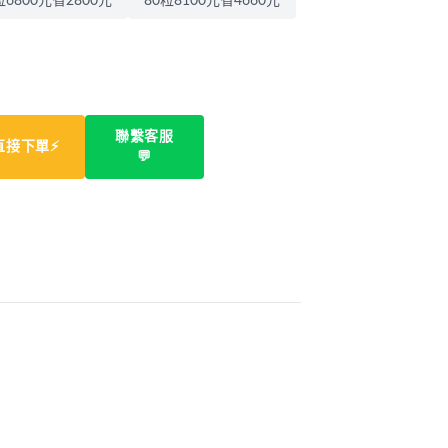
粒6800元省2800元
80粒8100元省4660元
聯繫客服
直接下單⚡
💬