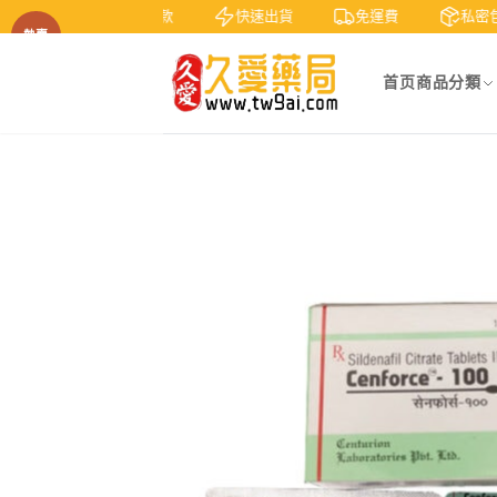
7天鑒賞
貨到付款
快速出貨
免運費
私密包
熱賣
首页
商品分類