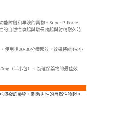
能障礙和早洩的藥物。Super P-Force
刺激男性的自然性喚起與增長勃起與射精耐久時
更快，使用後20-30分鐘起效，效果持續4-6小
議劑量為80mg（半小包）。為確保藥物的最佳效
療勃起功能障礙的藥物，刺激男性的自然性喚起。一