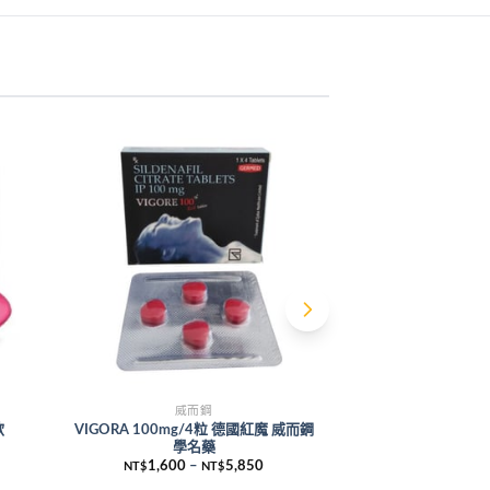
威而鋼
威
欲
VIGORA 100mg/4粒 德國紅魔 威而鋼
威而鋼學名藥Cenforce
學名藥
100m
1,600
–
5,850
1,600
NT$
NT$
NT$