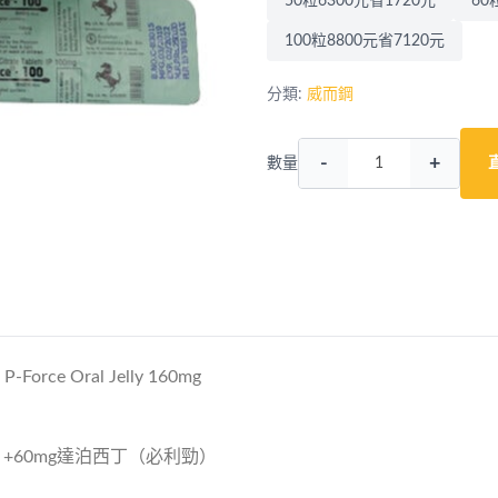
50粒6300元省1720元
60
100粒8800元省7120元
分類:
威而鋼
-
+
數量
e Oral Jelly 160mg
+60mg達泊西丁（必利勁）