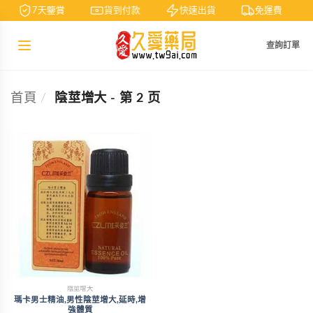
7天鑒賞
貨到付款
快速出貨
免運費
查詢訂單
首頁
/
陰莖增大 - 第 2 页
陰莖增大
瑪卡男士精油,男性陰莖增大,延時,增
強體質