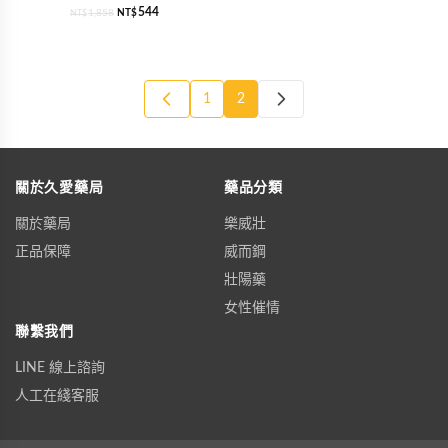
544
1,858
NT$
NT$
1
2
關於久愛藥局
藥品分類
關於藥局
樂威壯
正品保障
威而鋼
壯陽藥
女性催情
聯繫我們
LINE 線上諮詢
人工在綫客服