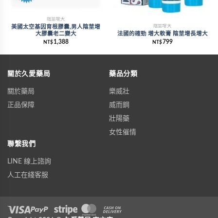
陰莖增大
陰莖增大
美國太空基因育根膠囊,男人陰莖增
大膠囊老二變大
法國的確勁 增大軟膏 陰莖增長增大
1,388
799
NT$
NT$
關於久愛藥局
藥品分類
關於藥局
樂威壯
正品保障
威而鋼
壯陽藥
女性催情
聯繫我們
LINE 線上諮詢
人工在綫客服