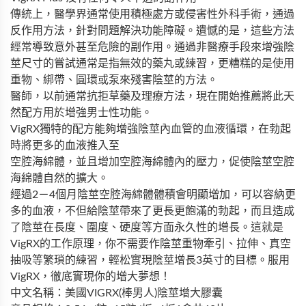
傳統上，醫學界通常使用積極處方或侵害性外科手術，通過
反作用方法，針對問題解決功能障礙。遺憾的是，這些方法
經常導致意外甚至危險的副作用。通過非醫療手段來增強陰
莖尺寸的嘗試通常是指無效的藥丸或練習，更糟糕的是使用
重物、綁帶、圓環或泵來殘害陰莖的方法。
醫師，以前通常抗拒草藥及理療方法，現在開始推薦將此天
然配方用於增強男士性功能。
VigRX獨特的配方能夠增強陰莖內血管的血液循環，在勃起
時將更多的血液推入至
空腔海綿體，並且增加空腔海綿體內的壓力，促使陰莖空腔
海綿體自然的擴大。
經過2－4個月陰莖空腔海綿體體積會明顯增加，可以容納更
多的血液，不但給陰莖帶來了更長更飽滿的勃起，而且造成
了陰莖在長度、圍度、硬度等方面永久性的增長。這就是
VigRX的工作原理，你不需要作陰莖重物牽引、拉伸、真空
抽吸等繁瑣的練習，輕松實現陰莖增長3英寸的目標。服用
VigRX，徹底實現你的增大夢想！
中文名稱：美國VIGRX(棒男人)陰莖增大膠囊