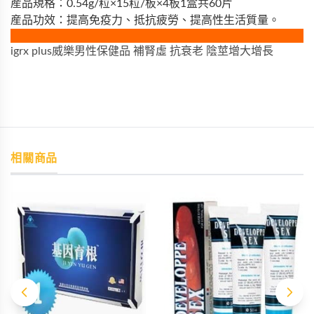
産品規格：0.54g/粒×15粒/板×4板1盒共60片
産品功效：提高免疫力、抵抗疲勞、提高性生活質量。
igrx plus威樂男性保健品 補腎虛 抗衰老 陰莖增大增長
相關商品