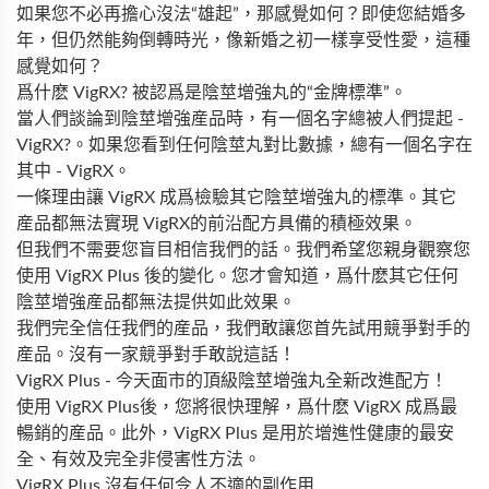
如果您不必再擔心沒法“雄起”，那感覺如何？即使您結婚多
年，但仍然能夠倒轉時光，像新婚之初一樣享受性愛，這種
感覺如何？
爲什麽 VigRX? 被認爲是陰莖增強丸的“金牌標準”。
當人們談論到陰莖增強産品時，有一個名字總被人們提起 -
VigRX?。如果您看到任何陰莖丸對比數據，總有一個名字在
其中 - VigRX。
一條理由讓 VigRX 成爲檢驗其它陰莖增強丸的標準。其它
産品都無法實現 VigRX的前沿配方具備的積極效果。
但我們不需要您盲目相信我們的話。我們希望您親身觀察您
使用 VigRX Plus 後的變化。您才會知道，爲什麽其它任何
陰莖增強産品都無法提供如此效果。
我們完全信任我們的産品，我們敢讓您首先試用競爭對手的
産品。沒有一家競爭對手敢說這話！
VigRX Plus - 今天面市的頂級陰莖增強丸全新改進配方！
使用 VigRX Plus後，您將很快理解，爲什麽 VigRX 成爲最
暢銷的産品。此外，VigRX Plus 是用於增進性健康的最安
全、有效及完全非侵害性方法。
VigRX Plus 沒有任何令人不適的副作用