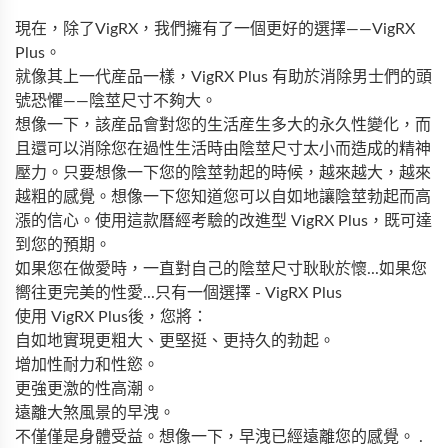
現在，除了VigRX，我們擁有了一個更好的選擇——VigRX
Plus。
就像其上一代産品一樣，VigRX Plus 有助於消除男士們的頭
號恐懼——陰莖尺寸不夠大。
想像一下，該産品會對您的生活産生多大的永久性變化，而
且還可以消除您在過性生活時由陰莖尺寸太小而造成的精神
壓力。只要想像一下您的陰莖勃起的時候，越來越大，越來
越粗的感覺。想像一下您知道您可以自如地讓陰莖勃起而高
漲的信心。使用這款曆經考驗的改進型 VigRX Plus，既可達
到您的預期。
如果您在做愛時，一直對自己的陰莖尺寸耿耿於懷...如果您
嚮往更完美的性愛...只有一個選擇 - VigRX Plus
使用 VigRX Plus後，您將：
自如地實現更粗大、更堅挺、更持久的勃起。
增加性耐力和性慾。
更強更激的性高潮。
遠離大煞風景的早洩。
不僅僅是身體受益。想像一下，早洩已經遠離您的感覺。 .