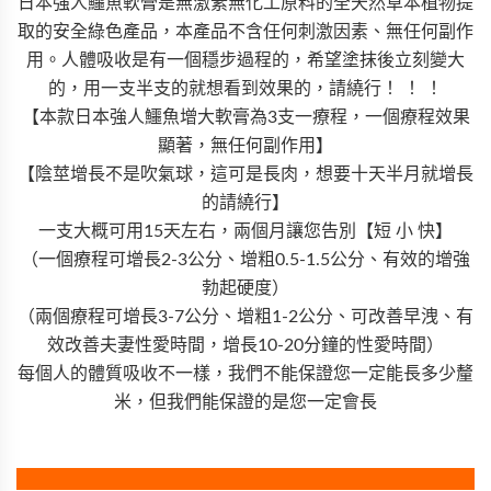
日本強人鱷魚軟膏是無激素無化工原料的全天然草本植物提
取的安全綠色產品，本產品不含任何刺激因素、無任何副作
用。人體吸收是有一個穩步過程的，希望塗抹後立刻變大
的，用一支半支的就想看到效果的，請繞行！ ！ ！
【本款日本強人鱷魚增大軟膏為3支一療程，一個療程效果
顯著，無任何副作用】
【陰莖增長不是吹氣球，這可是長肉，想要十天半月就增長
的請繞行】
一支大概可用15天左右，兩個月讓您告別【短 小 快】
（一個療程可增長2-3公分、增粗0.5-1.5公分、有效的增強
勃起硬度）
（兩個療程可增長3-7公分、增粗1-2公分、可改善早洩、有
效改善夫妻性愛時間，增長10-20分鐘的性愛時間）
每個人的體質吸收不一樣，我們不能保證您一定能長多少釐
米，但我們能保證的是您一定會長