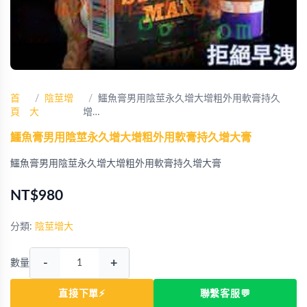
首
陰莖增
鱷魚膏男用陰莖永久增大增粗外用軟膏持久
頁
大
增…
鱷魚膏男用陰莖永久增大增粗外用軟膏持久增大膏
鱷魚膏男用陰莖永久增大增粗外用軟膏持久增大膏
NT$980
分類:
陰莖增大
-
+
數量
直接下單⚡
聯繫客服💬