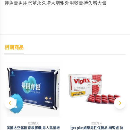
鱷魚膏男用陰莖永久增大增粗外用軟膏持久增大膏
相關商品
陰莖增大
陰莖增大
美國太空基因育根膠囊,男人陰莖增
igrx plus威樂男性保健品 補腎虛 抗