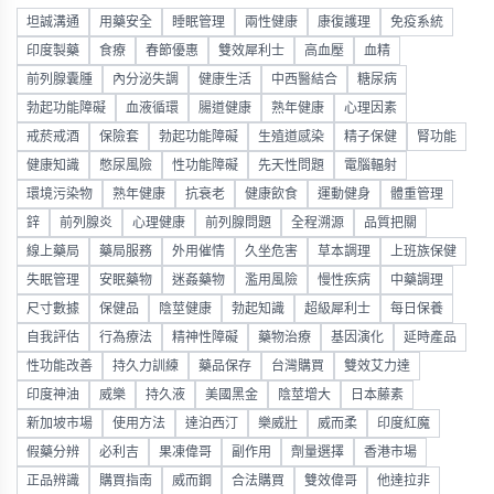
坦誠溝通
用藥安全
睡眠管理
兩性健康
康復護理
免疫系統
印度製藥
食療
春節優惠
雙效犀利士
高血壓
血精
前列腺囊腫
內分泌失調
健康生活
中西醫結合
糖尿病
勃起功能障礙
血液循環
腸道健康
熟年健康
心理因素
戒菸戒酒
保險套
勃起功能障礙
生殖道感染
精子保健
腎功能
健康知識
憋尿風險
性功能障礙
先天性問題
電腦輻射
環境污染物
熟年健康
抗衰老
健康飲食
運動健身
體重管理
鋅
前列腺炎
心理健康
前列腺問題
全程溯源
品質把關
線上藥局
藥局服務
外用催情
久坐危害
草本調理
上班族保健
失眠管理
安眠藥物
迷姦藥物
濫用風險
慢性疾病
中藥調理
尺寸數據
保健品
陰莖健康
勃起知識
超級犀利士
每日保養
自我評估
行為療法
精神性障礙
藥物治療
基因演化
延時產品
性功能改善
持久力訓練
藥品保存
台灣購買
雙效艾力達
印度神油
威樂
持久液
美國黑金
陰莖增大
日本藤素
新加坡市場
使用方法
達泊西汀
樂威壯
威而柔
印度紅魔
假藥分辨
必利吉
果凍偉哥
副作用
劑量選擇
香港市場
正品辨識
購買指南
威而鋼
合法購買
雙效偉哥
他達拉非