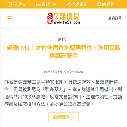
7天鑒賞
貨到付款
快速出貨
免運費
查詢訂單
副作用
認識FM2：女性催情香水藥理特性、濫用風險
與臨床警示
POSTED ON
05/24/2026
FM2是強效苯二氮平類安眠劑，具快速起效、長效鎮靜特
性，但易被濫用為「強姦藥丸」。本文詳述其作用機制、與
酒精共用的致命風險、反常亢奮副作用、生理依賴性、戒斷
症狀及尿液檢測方法，並提醒公眾提高警覺。
繼續閱讀
→