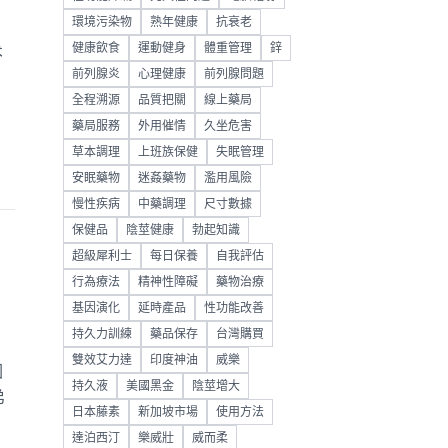
環境污染物
熟年健康
抗衰老
健康飲食
運動健身
體重管理
鋅
术
前列腺炎
心理健康
前列腺問題
全程溯源
品質把關
線上藥局
藥局服務
外用催情
久坐危害
草本調理
上班族保健
失眠管理
安眠藥物
迷姦藥物
濫用風險
慢性疾病
中藥調理
尺寸數據
保健品
陰莖健康
勃起知識
超級犀利士
每日保養
自我評估
行為療法
精神性障礙
藥物治療
基因演化
延時產品
性功能改善
持久力訓練
藥品保存
台灣購買
雙效艾力達
印度神油
威樂
因
持久液
美國黑金
陰莖增大
弟
日本藤素
新加坡市場
使用方法
達泊西汀
樂威壯
威而柔