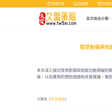
天鑒賞
貨到付款
快速出貨
免運費
私密包
首页
商品分類
陰莖創傷與勃
本文深入探討陰莖創傷與勃起功能障礙的
係，以及實用的預防措施和改善建議，幫
分類為《
男性健康
》