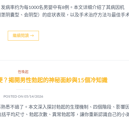
发病率约为每1000名男婴中有8例。本文详细介绍了其病因机
阴茎阴囊型、会阴型）的症状表现，以及手术治疗方法与最佳手
繼續閱讀
→
性喚起
硬？揭開男性勃起的神秘面紗與15個冷知識
POSTED ON
05/14/2026
再熟悉不過了。本文深入探討勃起的生理機制、四個階段、影響
包括平均尺寸、勃起次數、異常勃起等，讓你重新認識自己的小
。