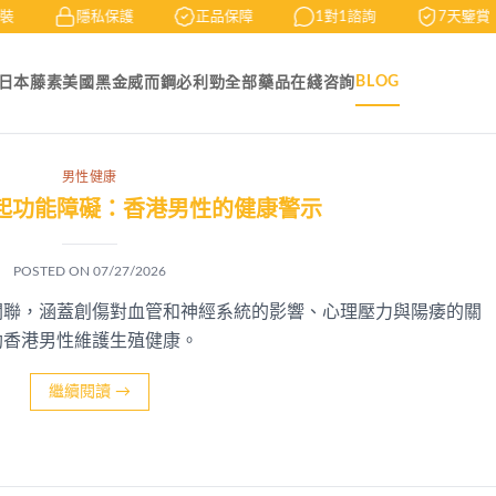
裝
隱私保護
正品保障
1對1諮詢
7天鑒賞
BLOG
日本藤素
美國黑金
威而鋼
必利勁
全部藥品
在綫咨詢
男性健康
起功能障礙：香港男性的健康警示
POSTED ON
07/27/2026
關聯，涵蓋創傷對血管和神經系統的影響、心理壓力與陽痿的關
助香港男性維護生殖健康。
繼續閱讀
→