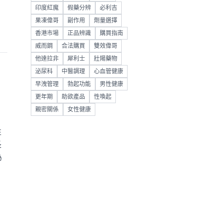
印度紅魔
假藥分辨
必利吉
果凍偉哥
副作用
劑量選擇
香港市場
正品辨識
購買指南
威而鋼
合法購買
雙效偉哥
他達拉非
犀利士
壯陽藥物
泌尿科
中醫調理
心血管健康
早洩管理
勃起功能
男性健康
更年期
助欲產品
性喚起
親密關係
女性健康
性
長
為