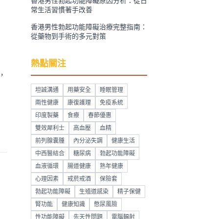
香港男性勃起功能障礙原因分析：從日
常生活習慣著手改善
香港男性勃起功能障礙治療完整指南：
從藥物到手術的多元對策
熱點關注
，
坦誠溝通
用藥安全
睡眠管理
兩性健康
康復護理
免疫系統
印度製藥
食療
春節優惠
雙效犀利士
高血壓
血精
前列腺囊腫
內分泌失調
健康生活
中西醫結合
糖尿病
勃起功能障礙
血液循環
腸道健康
熟年健康
心理因素
戒菸戒酒
保險套
勃起功能障礙
生殖道感染
精子保健
腎功能
健康知識
憋尿風險
性功能障礙
先天性問題
電腦輻射