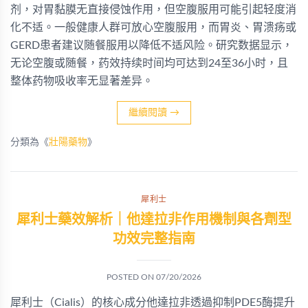
剂，对胃黏膜无直接侵蚀作用，但空腹服用可能引起轻度消
化不适。一般健康人群可放心空腹服用，而胃炎、胃溃疡或
GERD患者建议随餐服用以降低不适风险。研究数据显示，
无论空腹或随餐，药效持续时间均可达到24至36小时，且
整体药物吸收率无显著差异。
繼續閱讀
→
分類為《
壯陽藥物
》
犀利士
犀利士藥效解析｜他達拉非作用機制與各劑型
功效完整指南
POSTED ON
07/20/2026
犀利士（Cialis）的核心成分他達拉非透過抑制PDE5酶提升