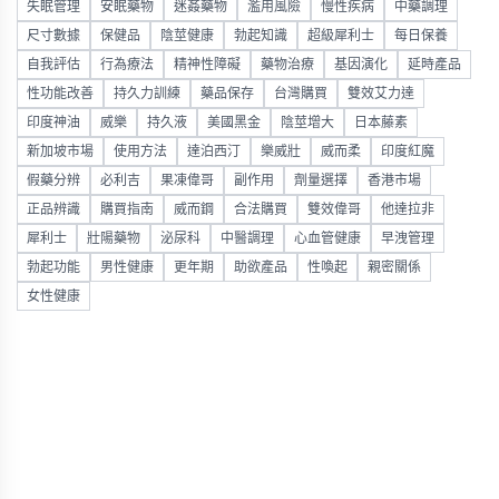
失眠管理
安眠藥物
迷姦藥物
濫用風險
慢性疾病
中藥調理
尺寸數據
保健品
陰莖健康
勃起知識
超級犀利士
每日保養
自我評估
行為療法
精神性障礙
藥物治療
基因演化
延時產品
性功能改善
持久力訓練
藥品保存
台灣購買
雙效艾力達
印度神油
威樂
持久液
美國黑金
陰莖增大
日本藤素
新加坡市場
使用方法
達泊西汀
樂威壯
威而柔
印度紅魔
假藥分辨
必利吉
果凍偉哥
副作用
劑量選擇
香港市場
正品辨識
購買指南
威而鋼
合法購買
雙效偉哥
他達拉非
犀利士
壯陽藥物
泌尿科
中醫調理
心血管健康
早洩管理
勃起功能
男性健康
更年期
助欲產品
性喚起
親密關係
女性健康