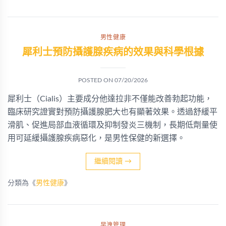
男性健康
犀利士預防攝護腺疾病的效果與科學根據
POSTED ON
07/20/2026
犀利士（Cialis）主要成分他達拉非不僅能改善勃起功能，
臨床研究證實對預防攝護腺肥大也有顯著效果。透過舒緩平
滑肌、促進局部血液循環及抑制發炎三機制，長期低劑量使
用可延緩攝護腺疾病惡化，是男性保健的新選擇。
繼續閱讀
→
分類為《
男性健康
》
早洩管理