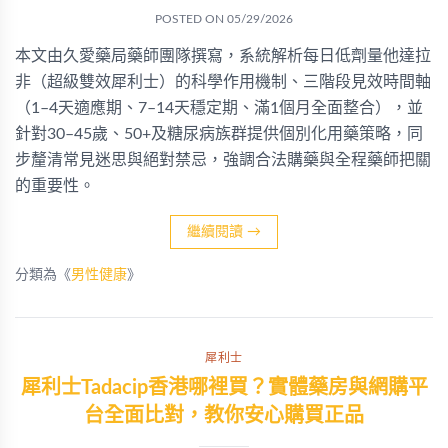
POSTED ON
05/29/2026
本文由久愛藥局藥師團隊撰寫，系統解析每日低劑量他達拉
非（超級雙效犀利士）的科學作用機制、三階段見效時間軸
（1–4天適應期、7–14天穩定期、滿1個月全面整合），並
針對30–45歲、50+及糖尿病族群提供個別化用藥策略，同
步釐清常見迷思與絕對禁忌，強調合法購藥與全程藥師把關
的重要性。
繼續閱讀
→
分類為《
男性健康
》
犀利士
犀利士Tadacip香港哪裡買？實體藥房與網購平
台全面比對，教你安心購買正品