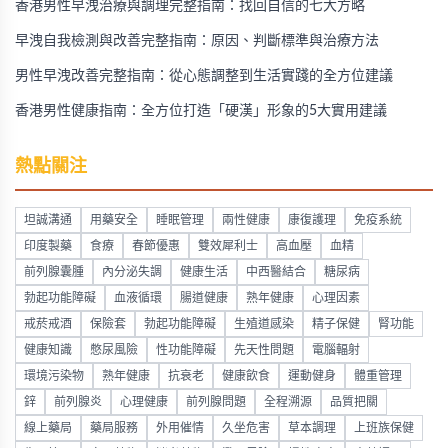
香港男性早洩治療與調理完整指南：找回自信的七大方略
早洩自我檢測與改善完整指南：原因、判斷標準與治療方法
男性早洩改善完整指南：從心態調整到生活實踐的全方位建議
香港男性健康指南：全方位打造「硬漢」形象的5大實用建議
熱點關注
坦誠溝通
用藥安全
睡眠管理
兩性健康
康復護理
免疫系統
印度製藥
食療
春節優惠
雙效犀利士
高血壓
血精
前列腺囊腫
內分泌失調
健康生活
中西醫結合
糖尿病
勃起功能障礙
血液循環
腸道健康
熟年健康
心理因素
戒菸戒酒
保險套
勃起功能障礙
生殖道感染
精子保健
腎功能
健康知識
憋尿風險
性功能障礙
先天性問題
電腦輻射
環境污染物
熟年健康
抗衰老
健康飲食
運動健身
體重管理
鋅
前列腺炎
心理健康
前列腺問題
全程溯源
品質把關
線上藥局
藥局服務
外用催情
久坐危害
草本調理
上班族保健