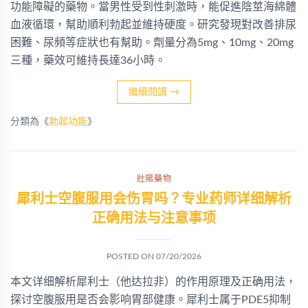
功能障礙的藥物。當男性受到性刺激時，能促進陰莖海綿體
血液循環，幫助順利勃起並維持硬度。研究發現對改善排尿
困難、尿頻等症狀也有幫助。劑量分為5mg、10mg、20mg
三種，藥效可維持長達36小時。
繼續閱讀
→
分類為《
勃起功能
》
壯陽藥物
犀利士空腹服用会伤胃吗？专业药师详细解析
正确用法与注意事项
POSTED ON
07/20/2026
本文详细解析犀利士（他达拉非）的作用原理及正确用法，
探讨空腹服用是否会影响胃部健康。犀利士属于PDE5抑制