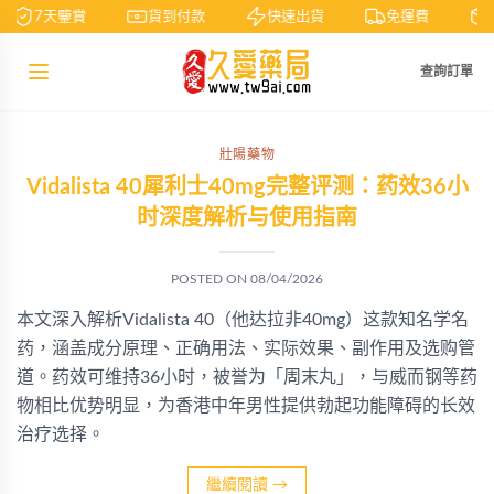
7天鑒賞
貨到付款
快速出貨
免運費
查詢訂單
壯陽藥物
Vidalista 40犀利士40mg完整评测：药效36小
时深度解析与使用指南
POSTED ON
08/04/2026
本文深入解析Vidalista 40（他达拉非40mg）这款知名学名
药，涵盖成分原理、正确用法、实际效果、副作用及选购管
道。药效可维持36小时，被誉为「周末丸」，与威而钢等药
物相比优势明显，为香港中年男性提供勃起功能障碍的长效
治疗选择。
繼續閱讀
→