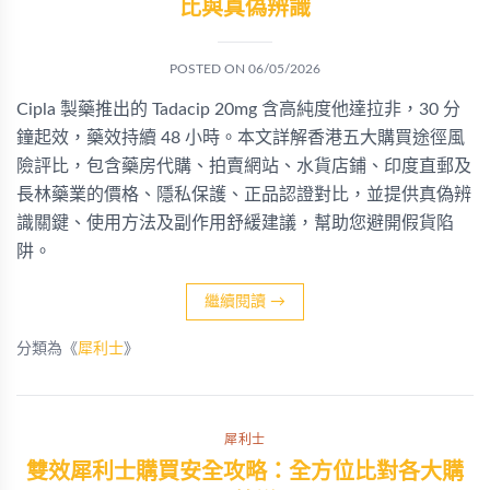
比與真偽辨識
POSTED ON
06/05/2026
Cipla 製藥推出的 Tadacip 20mg 含高純度他達拉非，30 分
鐘起效，藥效持續 48 小時。本文詳解香港五大購買途徑風
險評比，包含藥房代購、拍賣網站、水貨店鋪、印度直郵及
長林藥業的價格、隱私保護、正品認證對比，並提供真偽辨
識關鍵、使用方法及副作用舒緩建議，幫助您避開假貨陷
阱。
繼續閱讀
→
分類為《
犀利士
》
犀利士
雙效犀利士購買安全攻略：全方位比對各大購