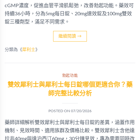
cGMP濃度，促進血管平滑肌鬆弛，改善勃起功能。藥效可
持續36小時，分為5mg每日錠、20mg速效錠及100mg雙效
錠三種劑型，滿足不同需求。
繼續閱讀
→
分類為《
犀利士
》
勃起功能
雙效犀利士與犀利士每日錠哪個更適合你？藥
師完整比較分析
POSTED ON
07/20/2026
藥師詳細解析雙效犀利士與犀利士每日錠的差異，涵蓋作用
機制、見效時間、適用族群及價格比較。雙效犀利士含他達
拉非40mg與達泊西汀60mg，30分鐘見效，專為需要同時改