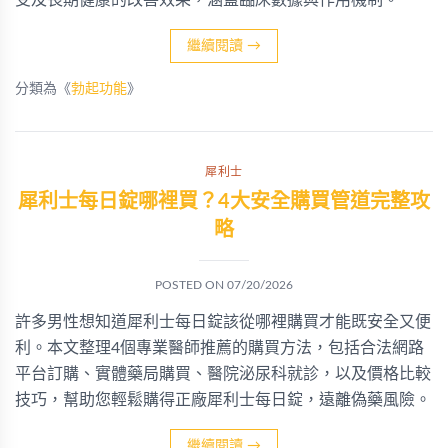
受及長期健康的改善效果，涵蓋臨床數據與作用機制。
繼續閱讀
→
分類為《
勃起功能
》
犀利士
犀利士每日錠哪裡買？4大安全購買管道完整攻
略
POSTED ON
07/20/2026
許多男性想知道犀利士每日錠該從哪裡購買才能既安全又便
利。本文整理4個專業醫師推薦的購買方法，包括合法網路
平台訂購、實體藥局購買、醫院泌尿科就診，以及價格比較
技巧，幫助您輕鬆購得正廠犀利士每日錠，遠離偽藥風險。
繼續閱讀
→