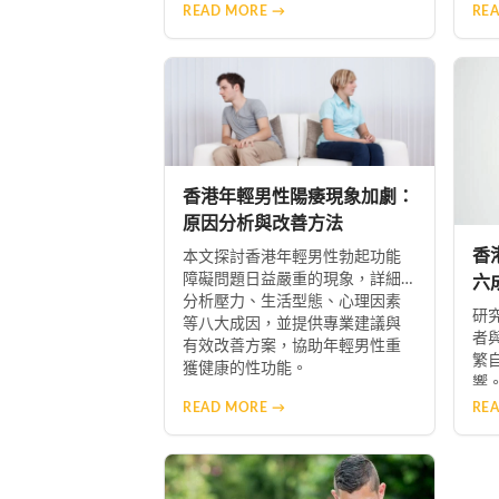
心
動、遠離有害習慣，並學習正確
READ MORE →
RE
五
的性知識與技巧，幫助香港男性
「
重拾自信，建立更美滿和諧的性
助
生活。
香港年輕男性陽痿現象加劇：
原因分析與改善方法
香
本文探討香港年輕男性勃起功能
障礙問題日益嚴重的現象，詳細
六
分析壓力、生活型態、心理因素
習
研
等八大成因，並提供專業建議與
者
有效改善方案，協助年輕男性重
繁
獲健康的性功能。
響
泌
READ MORE →
RE
動
專
香
品