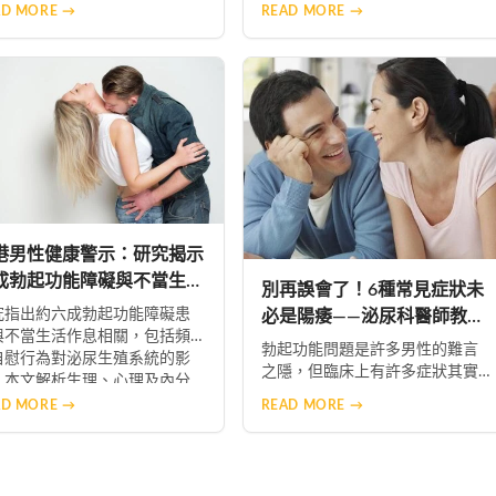
理調適、社交技巧到持續學習
活調理建議，包括壓力管理、規
AD MORE →
READ MORE →
大面向，協助塑造健康積極的
律作息、均衡飲食及適度運動，
硬漢」形象。涵蓋實用建議，
幫助男性恢復內分泌平衡，重拾
你提升生活品質與個人魅力。
自信與健康生活。
港男性健康警示：研究揭示
成勃起功能障礙與不當生活
別再誤會了！6種常見症狀未
慣相關
究指出約六成勃起功能障礙患
必是陽痿——泌尿科醫師教你
與不當生活作息相關，包括頻
正確判斷
勃起功能問題是許多男性的難言
自慰行為對泌尿生殖系統的影
之隱，但臨床上有許多症狀其實
。本文解析生理、心理及內分
並非真正的陽痿。本文整理6種常
系統的發病機制，並提供運
AD MORE →
READ MORE →
被過度解讀的情況，包括壓力、
、作息調整、心理壓力管理與
失眠、情緒等因素造成的暫時性
業醫療介入等改善對策，協助
功能變化，並提供正確的辨識方
港男性恢復正常性功能與生活
法與改善建議，幫助男性掌握正
質。