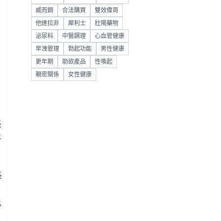
威而鋼
合法購買
雙效偉哥
他達拉非
犀利士
壯陽藥物
泌尿科
中醫調理
心血管健康
早洩管理
勃起功能
男性健康
更年期
助欲產品
性喚起
親密關係
女性健康
長
上
長
已