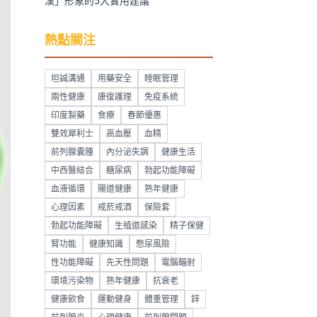
漢」形象的5大實用建議
熱點關注
坦誠溝通
用藥安全
睡眠管理
兩性健康
康復護理
免疫系統
印度製藥
食療
春節優惠
雙效犀利士
高血壓
血精
前列腺囊腫
內分泌失調
健康生活
中西醫結合
糖尿病
勃起功能障礙
血液循環
腸道健康
熟年健康
心理因素
戒菸戒酒
保險套
勃起功能障礙
生殖道感染
精子保健
腎功能
健康知識
憋尿風險
性功能障礙
先天性問題
電腦輻射
環境污染物
熟年健康
抗衰老
健康飲食
運動健身
體重管理
鋅