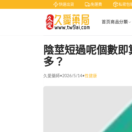
賞
貨到付款
快速出貨
免運費
私密包裝
首页
商品分類
陰莖短過呢個數即
多？
久愛藥師
•
2026/5/14
•
性健康