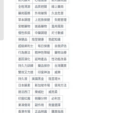
前列腺炎
心理健康
前列腺問題
全程溯源
品質把關
線上藥局
藥局服務
外用催情
久坐危害
草本調理
上班族保健
失眠管理
安眠藥物
迷姦藥物
濫用風險
慢性疾病
中藥調理
尺寸數據
保健品
陰莖健康
勃起知識
超級犀利士
每日保養
自我評估
行為療法
精神性障礙
藥物治療
基因演化
延時產品
性功能改善
持久力訓練
藥品保存
台灣購買
雙效艾力達
印度神油
威樂
持久液
美國黑金
陰莖增大
日本藤素
新加坡市場
使用方法
達泊西汀
樂威壯
威而柔
印度紅魔
假藥分辨
必利吉
果凍偉哥
副作用
劑量選擇
香港市場
正品辨識
購買指南