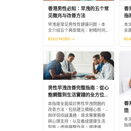
香港男性必知：早洩的五个常
香
见徵兆与改善方法
指
早洩是常见男性性健康问题，本
本
文介绍五个典型徵兆：射精时间
全
过短、无法掌控射精时机、前戏
醫
READ MORE →
RE
阶段即忍不住、性生活满足感下
法
降、对亲密行为产生焦虑。及早
（
察觉并咨询专业医生，配合必利
情
劲等治疗选项，多數患者能获得
取
明显改善。
親
男性早洩改善完整指南：從心
態調整到生活實踐的全方位建
議
香
本指南全面探討男性早洩問題的
改善方法，包括建立積極心態、
造
與伴侶坦誠溝通、尋求專業醫療
議
本
與心理支持，以及養成健康生活
指
型態。透過調整作息、規律運