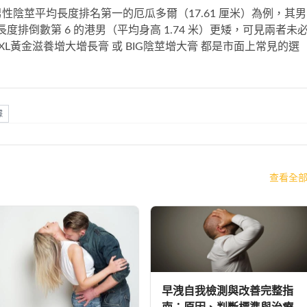
陰莖平均長度排名第一的厄瓜多爾（17.61 厘米）為例，其男
長度排倒數第 6 的港男（平均身高 1.74 米）更矮，可見兩者未
XXL黃金滋養增大增長膏
或
BIG陰莖增大膏
都是市面上常見的選
據
查看全
早洩自我檢測與改善完整指