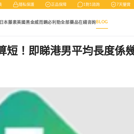
隱私保護
正品保障
1對1諮詢
7天鑒賞
BLOG
日本藤素
美國黑金
威而鋼
必利勁
全部藥品
在綫咨詢
算短！即睇港男平均長度係