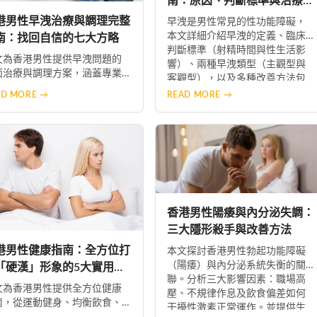
南：原因、判斷標準與治療方
法
港男性早洩治療與調理完整
早洩是男性常見的性功能障礙，
本文詳細介紹早洩的定義、臨床
南：找回自信的七大方略
判斷標準（射精時間與性生活影
文為香港男性提供早洩問題的
響）、兩種早洩類型（主觀型與
面治療與調理方案，涵蓋專業
客觀型），以及多種改善方法包
療諮詢、心理調適、中醫療
括行為訓練、藥物輔助、心理調
AD MORE →
READ MORE →
、生活習慣優化、藥物選擇
適和伴侶溝通，幫助男性重拾自
如必利勁）、行為訓練技巧及
信與生活品質。
緒壓力管理，幫助患者及早採
正確措施，重拾自信與美滿的
密生活。
香港男性陽痿與內分泌失調：
三大隱形殺手與改善方法
港男性健康指南：全方位打
本文探討香港男性勃起功能障礙
（陽痿）與內分泌系統失衡的關
「硬漢」形象的5大實用建
聯。分析三大影響因素：職場高
文為香港男性提供全方位健康
壓、不規律作息及飲食偏差如何
南，從運動健身、均衡飲食、
干擾性激素正常運作。並提供生