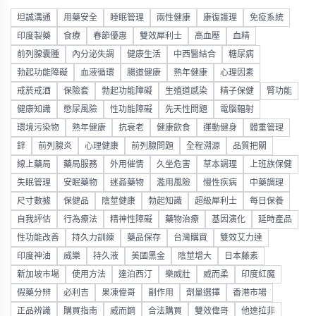
坦誠溝通
用藥安全
睡眠管理
兩性健康
康復護理
免疫系統
印度製藥
食療
春節優惠
雙效犀利士
高血壓
血精
前列腺囊腫
內分泌失調
健康生活
中西醫結合
糖尿病
勃起功能障礙
血液循環
腸道健康
熟年健康
心理因素
戒菸戒酒
保險套
勃起功能障礙
生殖道感染
精子保健
腎功能
健康知識
憋尿風險
性功能障礙
先天性問題
電腦輻射
環境污染物
熟年健康
抗衰老
健康飲食
運動健身
體重管理
鋅
前列腺炎
心理健康
前列腺問題
全程溯源
品質把關
線上藥局
藥局服務
外用催情
久坐危害
草本調理
上班族保健
失眠管理
安眠藥物
迷姦藥物
濫用風險
慢性疾病
中藥調理
尺寸數據
保健品
陰莖健康
勃起知識
超級犀利士
每日保養
自我評估
行為療法
精神性障礙
藥物治療
基因演化
延時產品
性功能改善
持久力訓練
藥品保存
台灣購買
雙效艾力達
印度神油
威樂
持久液
美國黑金
陰莖增大
日本藤素
新加坡市場
使用方法
達泊西汀
樂威壯
威而柔
印度紅魔
假藥分辨
必利吉
果凍偉哥
副作用
劑量選擇
香港市場
正品辨識
購買指南
威而鋼
合法購買
雙效偉哥
他達拉非