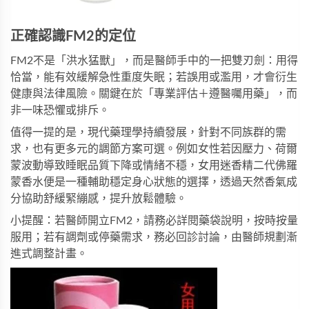
正確認識
FM2
的定位
FM2
不是「洪水猛獸」，而是醫師手中的一把雙刃劍：用得
恰當，能有效緩解急性重度失眠；若誤用或濫用，才會衍生
健康與法律風險。關鍵在於「專業評估＋遵醫囑用藥」，而
非一味恐懼或排斥。
值得一提的是，現代藥理學持續發展，針對不同族群的需
求，也有更多元的調節方案可選。例如女性若因壓力、荷爾
蒙波動導致睡眠品質下降或情緒不穩，
女用迷香精二代佛羅
蒙香水
便是一種輔助穩定身心狀態的選擇，透過天然香氣成
分協助舒緩緊繃感，提升放鬆體驗。
小提醒：若醫師開立
FM2
，請務必詳閱藥袋說明，按時按量
服用；若有調劑或停藥需求，務必回診討論，由醫師規劃漸
進式調整計畫。