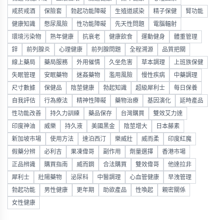
戒菸戒酒
保險套
勃起功能障礙
生殖道感染
精子保健
腎功能
健康知識
憋尿風險
性功能障礙
先天性問題
電腦輻射
環境污染物
熟年健康
抗衰老
健康飲食
運動健身
體重管理
鋅
前列腺炎
心理健康
前列腺問題
全程溯源
品質把關
線上藥局
藥局服務
外用催情
久坐危害
草本調理
上班族保健
失眠管理
安眠藥物
迷姦藥物
濫用風險
慢性疾病
中藥調理
尺寸數據
保健品
陰莖健康
勃起知識
超級犀利士
每日保養
自我評估
行為療法
精神性障礙
藥物治療
基因演化
延時產品
性功能改善
持久力訓練
藥品保存
台灣購買
雙效艾力達
印度神油
威樂
持久液
美國黑金
陰莖增大
日本藤素
新加坡市場
使用方法
達泊西汀
樂威壯
威而柔
印度紅魔
假藥分辨
必利吉
果凍偉哥
副作用
劑量選擇
香港市場
正品辨識
購買指南
威而鋼
合法購買
雙效偉哥
他達拉非
犀利士
壯陽藥物
泌尿科
中醫調理
心血管健康
早洩管理
勃起功能
男性健康
更年期
助欲產品
性喚起
親密關係
女性健康