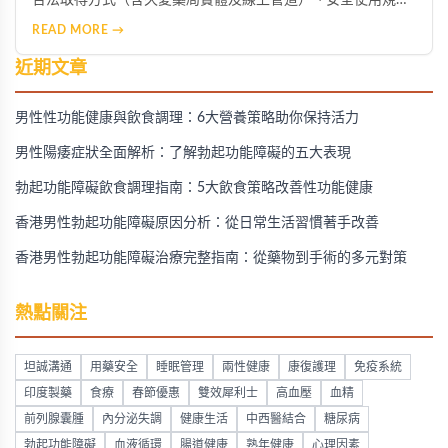
合法取得方式（含久愛藥局實體及線上管道）、安全使用規
範、真實用戶經驗及重要警示，強調醫師評估、藥師指導與合
READ MORE →
規購藥的必要性。
近期文章
男性性功能健康與飲食調理：6大營養策略助你保持活力
男性陽痿症狀全面解析：了解勃起功能障礙的五大表現
勃起功能障礙飲食調理指南：5大飲食策略改善性功能健康
香港男性勃起功能障礙原因分析：從日常生活習慣著手改善
香港男性勃起功能障礙治療完整指南：從藥物到手術的多元對策
熱點關注
坦誠溝通
用藥安全
睡眠管理
兩性健康
康復護理
免疫系統
印度製藥
食療
春節優惠
雙效犀利士
高血壓
血精
前列腺囊腫
內分泌失調
健康生活
中西醫結合
糖尿病
勃起功能障礙
血液循環
腸道健康
熟年健康
心理因素