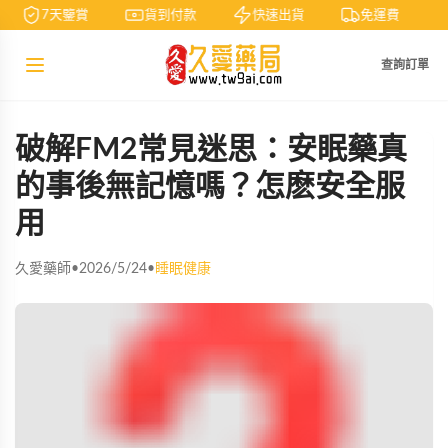
7天鑒賞
貨到付款
快速出貨
免運費
查詢訂單
破解FM2常見迷思：安眠藥真
的事後無記憶嗎？怎麽安全服
用
久愛藥師
•
2026/5/24
•
睡眠健康