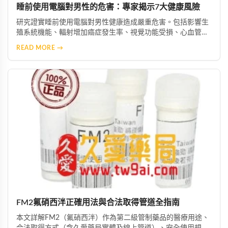
睡前使用電腦對男性的危害：專家揭示7大健康風險
研究證實睡前使用電腦對男性健康造成嚴重危害。包括影響生
殖系統機能、輻射增加癌症發生率、視覺功能受損、心血管功
能紊亂、引發睡眠障礙、長期使用導致脫髮問題，以及嚴重影
READ MORE →
響男性性功能與生育能力。專家建議睡前兩小時停止使用電
腦，減少電腦輻射對身體的傷害。
FM2氟硝西泮正確用法與合法取得管道全指南
本文詳解FM2（氟硝西泮）作為第二級管制藥品的醫療用途、