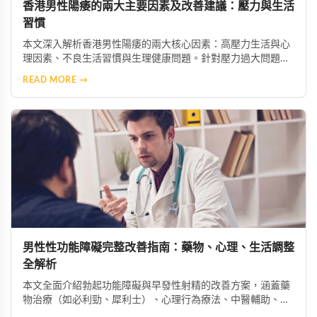
香港男性陽痿的兩大主要因素及改善建議：壓力與生活
習慣
本文深入解析香港男性陽痿的兩大核心因素：高壓力生活與心
理因素、不良生活習慣與生理健康問題。針對壓力過大問題，
建議透過冥想、瑜伽等放鬆技巧舒緩焦慮，必要時尋求心理專
READ MORE →
業協助；針對不良習慣，則需建立規律運動、均衡飲食、戒菸
限酒的健康生活模式，助男性重獲自信與健康。
男性性功能障礙完整改善指南：藥物、心理、生活調整
全解析
本文全面介紹勃起功能障礙與早發性射精的改善方案，涵蓋藥
物治療（如必利勁、犀利士）、心理行為療法、中醫輔助、生
活型態調整及進階醫療選項，幫助男性找回健康與自信。