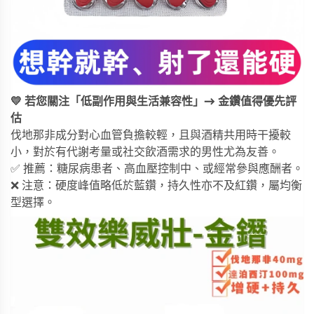
💛 若您關注「低副作用與生活兼容性」→ 金鑽值得優先評
估
伐地那非成分對心血管負擔較輕，且與酒精共用時干擾較
小，對於有代謝考量或社交飲酒需求的男性尤為友善。
✅ 推薦：糖尿病患者、高血壓控制中、或經常參與應酬者。
❌ 注意：硬度峰值略低於藍鑽，持久性亦不及紅鑽，屬均衡
型選擇。