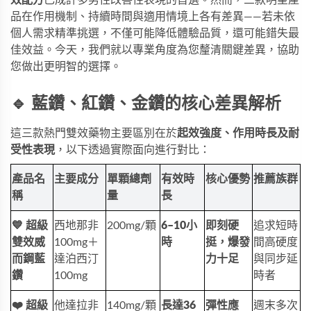
品在作用機制、持續時間與適用情境上各有差異——若未依
個人需求精準挑選，不僅可能降低體驗品質，還可能錯失最
佳效益。今天，我們就以專業角度為您釐清關鍵差異，協助
您做出更明智的選擇。
🔹 藍鑽、紅鑽、金鑽的核心差異解析
這三款熱門雙效藥物主要區別在於
起效強度、作用時長及耐
受性表現
，以下透過實際面向進行對比：
產品名
主要成分
單顆總劑
有效時
核心優勢
推薦族群
稱
量
長
💙 超級
西地那非
200mg/顆
6–10小
即刻硬
追求短時
雙效威
100mg＋
時
挺，爆發
間高硬度
而鋼藍
達泊西汀
力十足
與同步延
鑽
100mg
時者
❤️ 超級
他達拉非
140mg/顆
長達36
彈性應
週末多次