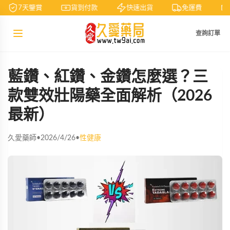
7天鑒賞
貨到付款
快速出貨
免運費
查詢訂單
藍鑽、紅鑽、金鑽怎麼選？三
款雙效壯陽藥全面解析（2026
最新）
久愛藥師
•
2026/4/26
•
性健康