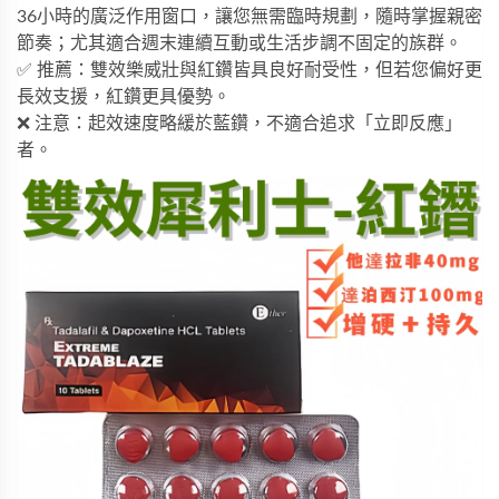
36小時的廣泛作用窗口，讓您無需臨時規劃，隨時掌握親密
節奏；尤其適合週末連續互動或生活步調不固定的族群。
✅ 推薦：
雙效樂威壯
與紅鑽皆具良好耐受性，但若您偏好更
長效支援，紅鑽更具優勢。
❌ 注意：起效速度略緩於藍鑽，不適合追求「立即反應」
者。