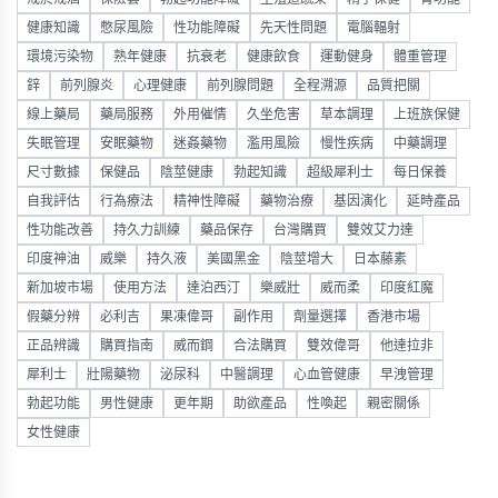
健康知識
憋尿風險
性功能障礙
先天性問題
電腦輻射
環境污染物
熟年健康
抗衰老
健康飲食
運動健身
體重管理
鋅
前列腺炎
心理健康
前列腺問題
全程溯源
品質把關
線上藥局
藥局服務
外用催情
久坐危害
草本調理
上班族保健
失眠管理
安眠藥物
迷姦藥物
濫用風險
慢性疾病
中藥調理
尺寸數據
保健品
陰莖健康
勃起知識
超級犀利士
每日保養
自我評估
行為療法
精神性障礙
藥物治療
基因演化
延時產品
性功能改善
持久力訓練
藥品保存
台灣購買
雙效艾力達
印度神油
威樂
持久液
美國黑金
陰莖增大
日本藤素
新加坡市場
使用方法
達泊西汀
樂威壯
威而柔
印度紅魔
假藥分辨
必利吉
果凍偉哥
副作用
劑量選擇
香港市場
正品辨識
購買指南
威而鋼
合法購買
雙效偉哥
他達拉非
犀利士
壯陽藥物
泌尿科
中醫調理
心血管健康
早洩管理
勃起功能
男性健康
更年期
助欲產品
性喚起
親密關係
女性健康