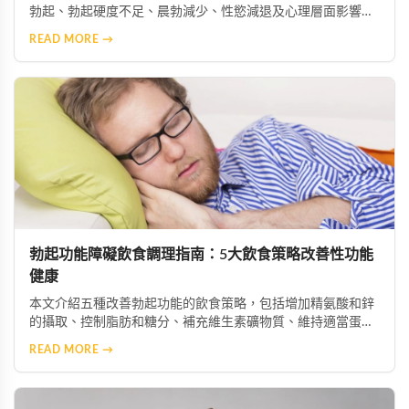
勃起、勃起硬度不足、晨勃減少、性慾減退及心理層面影響。
透過了解這些症狀，患者能及早察覺問題並尋求專業協助，從
READ MORE →
而恢復正常的性生活與生活品質。
勃起功能障礙飲食調理指南：5大飲食策略改善性功能
健康
本文介紹五種改善勃起功能的飲食策略，包括增加精氨酸和鋅
的攝取、控制脂肪和糖分、補充維生素礦物質、維持適當蛋白
質攝入及保持充足水分。這些科學飲食調整能幫助改善陰莖血
READ MORE →
流與神經功能，配合適當的保健產品可獲得更佳效果。