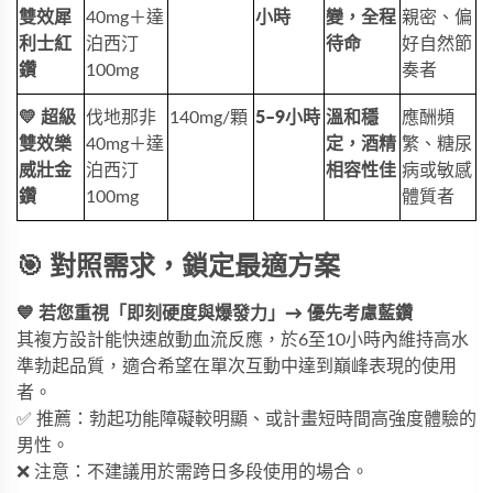
雙效犀
40mg＋達
小時
變，全程
親密、偏
利士紅
泊西汀
待命
好自然節
鑽
100mg
奏者
💛 超級
伐地那非
140mg/顆
5–9小時
溫和穩
應酬頻
雙效樂
40mg＋達
定，酒精
繁、糖尿
威壯金
泊西汀
相容性佳
病或敏感
鑽
100mg
體質者
🎯 對照需求，鎖定最適方案
💙 若您重視「即刻硬度與爆發力」→ 優先考慮藍鑽
其複方設計能快速啟動血流反應，於6至10小時內維持高水
準勃起品質，適合希望在單次互動中達到巔峰表現的使用
者。
✅ 推薦：勃起功能障礙較明顯、或計畫短時間高強度體驗的
男性。
❌ 注意：不建議用於需跨日多段使用的場合。