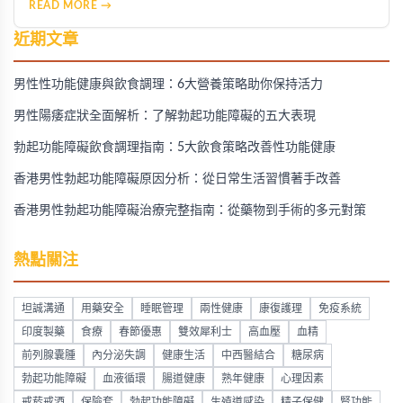
READ MORE →
近期文章
男性性功能健康與飲食調理：6大營養策略助你保持活力
男性陽痿症狀全面解析：了解勃起功能障礙的五大表現
勃起功能障礙飲食調理指南：5大飲食策略改善性功能健康
香港男性勃起功能障礙原因分析：從日常生活習慣著手改善
香港男性勃起功能障礙治療完整指南：從藥物到手術的多元對策
熱點關注
坦誠溝通
用藥安全
睡眠管理
兩性健康
康復護理
免疫系統
印度製藥
食療
春節優惠
雙效犀利士
高血壓
血精
前列腺囊腫
內分泌失調
健康生活
中西醫結合
糖尿病
勃起功能障礙
血液循環
腸道健康
熟年健康
心理因素
戒菸戒酒
保險套
勃起功能障礙
生殖道感染
精子保健
腎功能