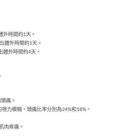
排出體外時間約1天。
藥物排出體外時間約1天。
物排出體外時間約4天。
。
和頭痛。
引起暫時性的視力模糊，頭痛比率分別為24%和18%。
）和肌肉疼痛。