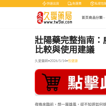
鑒賞
貨到付款
快速出貨
免運費
私密包裝
首页
商品分類
壯陽藥完整指南：
比較與使用建議
久愛藥師
•
2026/5/14
•
性健康
夜晚來臨前，想一展雄風，卻不知道如何