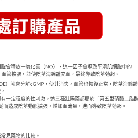
細胞會釋放一氧化氮（NO），這一因子會導致平滑肌細胞中的
弛、血管擴張，並使陰莖海綿體充血，最終導致陰莖勃起。
DE）就會分解cGMP，使其消失，血管也恢復正常，陰莖海綿體
態。
須有一定程度的性刺激。這三種壯陽藥都屬於「第五型磷酸二脂
，從而造成陰莖動脈擴張，增加血流量，進而導致陰莖勃起。
種常見藥物的比較。