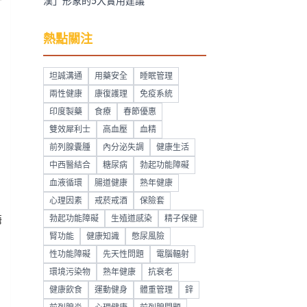
漢」形象的5大實用建議
熱點關注
坦誠溝通
用藥安全
睡眠管理
兩性健康
康復護理
免疫系統
印度製藥
食療
春節優惠
雙效犀利士
高血壓
血精
前列腺囊腫
內分泌失調
健康生活
中西醫結合
糖尿病
勃起功能障礙
血液循環
腸道健康
熟年健康
心理因素
戒菸戒酒
保險套
勃起功能障礙
生殖道感染
精子保健
酶
腎功能
健康知識
憋尿風險
性功能障礙
先天性問題
電腦輻射
環境污染物
熟年健康
抗衰老
健康飲食
運動健身
體重管理
鋅