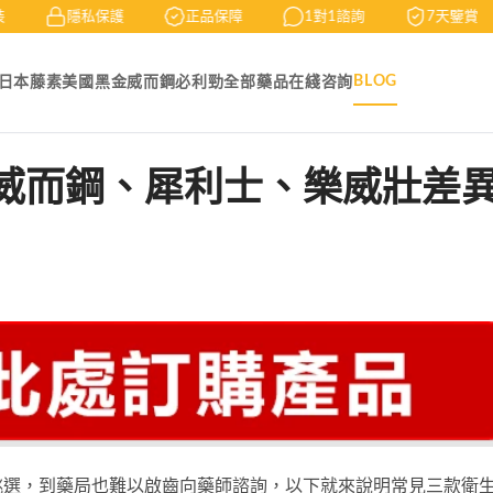
隱私保護
正品保障
1對1諮詢
7天鑒賞
BLOG
日本藤素
美國黑金
威而鋼
必利勁
全部藥品
在綫咨詢
威而鋼、犀利士、樂威壯差
挑選，到藥局也難以啟齒向藥師諮詢，以下就來說明常見三款衛