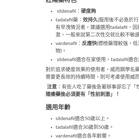
壯陽藥特色
sildenafil：
硬度夠
tadalafil藥：
效持久
(服用後不必急於行
有早洩情況者，建議選用tadalaf
激，一般來說第二次性交就比較不敏
vardenafil：
反應快
(標榜藥理較強，
物)。
sildenafil適合在家使用，tadalafil
對於追求硬度效果的使用者，
威而鋼學名
需要更長效的持續時間，則可考慮使用
威
注意
：有些人吃了藥後急著辦事卻忘了「
陽痿藥後必須要有「性前刺激」！
適用年齡
sildenafil適合50歲以上。
tadalafil適合30歲到50歲。
vardenafil適合各年齡層。