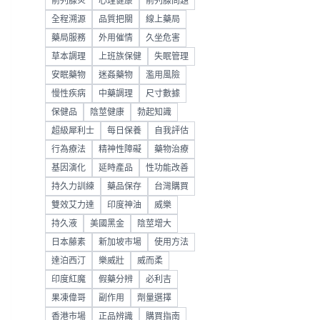
前列腺炎
心理健康
前列腺問題
全程溯源
品質把關
線上藥局
藥局服務
外用催情
久坐危害
草本調理
上班族保健
失眠管理
安眠藥物
迷姦藥物
濫用風險
慢性疾病
中藥調理
尺寸數據
保健品
陰莖健康
勃起知識
超級犀利士
每日保養
自我評估
行為療法
精神性障礙
藥物治療
基因演化
延時產品
性功能改善
持久力訓練
藥品保存
台灣購買
雙效艾力達
印度神油
威樂
持久液
美國黑金
陰莖增大
日本藤素
新加坡市場
使用方法
達泊西汀
樂威壯
威而柔
印度紅魔
假藥分辨
必利吉
果凍偉哥
副作用
劑量選擇
香港市場
正品辨識
購買指南