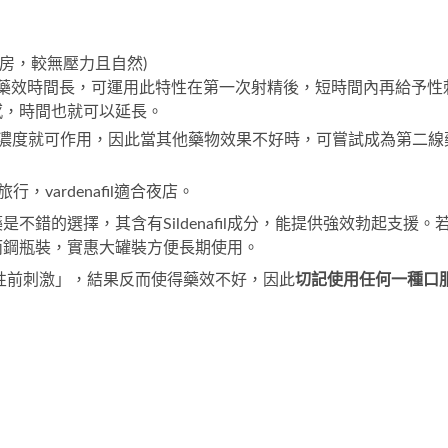
房，較無壓力且自然)
il，因藥效時間長，可運用此特性在第一次射精後，短時間內再給予性
感，時間也就可以延長。
低濃度就可作用，因此當其他藥物效果不好時，可嘗試成為第二線
適合旅行，vardenafil適合夜店。
藥
是不錯的選擇，其含有Sildenafil成分，能提供強效勃起支援。
而鋼瓶裝
，實惠大罐裝方便長期使用。
性前刺激」，結果反而使得藥效不好，因此
切記使用任何一種口