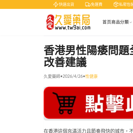
賞
貨到付款
快速出貨
免運費
私密包裝
首页
商品分類
香港男性陽痿問題
改善建議
久愛藥師
•
2026/4/26
•
性健康
在香港這個充滿活力且節奏飛快的城市，