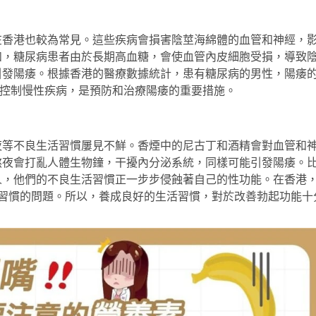
在香港也較為常見。這些疾病會損害陰莖海綿體的血管和神經，
如，糖尿病患者由於長期高血糖，會使血管內皮細胞受損，導致
引發陽痿。根據香港的醫療數據統計，患有糖尿病的男性，陽痿
積極控制慢性疾病，是預防和治療陽痿的重要措施。
夜等不良生活習慣屢見不鮮。香煙中的尼古丁和酒精會對血管和
熬夜會打亂人體生物鐘，干擾內分泌系統，同樣可能引發陽痿。
人，他們的不良生活習慣正一步步侵蝕著自己的性功能。在香港
生活習慣的問題。所以，養成良好的生活習慣，對於改善勃起功能十