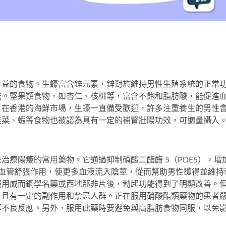
有益的食物。生蠔富含鋅元素，鋅對於維持男性生殖系統的正常
能。堅果類食物，如杏仁、核桃等，富含不飽和脂肪酸，能促進
。在香港的海鮮市場，生蠔一直備受歡迎，許多注重養生的男性
韭菜、蝦等食物也被認為具有一定的補腎壯陽功效，可適量攝入
治療陽痿的常用藥物。它通過抑制磷酸二酯酶 5（PDE5），增
的血管舒張作用，使更多血液流入陰莖，從而幫助男性獲得並維持
服用
威而鋼學名藥
或
西地那非片
後，勃起功能得到了明顯改善。
，且有一定的副作用和禁忌人群。正在服用硝酸酯類藥物的患者
等不良反應。另外，服用此藥時要避免與高脂肪食物同服，以免