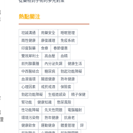
從藥物到手術的多元對策
陽
熱點關注
男
坦誠溝通
用藥安全
睡眠管理
兩性健康
康復護理
免疫系統
印度製藥
食療
春節優惠
雙效犀利士
高血壓
血精
前列腺囊腫
內分泌失調
健康生活
中西醫結合
糖尿病
勃起功能障礙
血液循環
腸道健康
熟年健康
心理因素
戒菸戒酒
保險套
勃起功能障礙
生殖道感染
精子保健
常
腎功能
健康知識
憋尿風險
，
性功能障礙
先天性問題
電腦輻射
陽
環境污染物
熟年健康
抗衰老
理
健康飲食
運動健身
體重管理
鋅