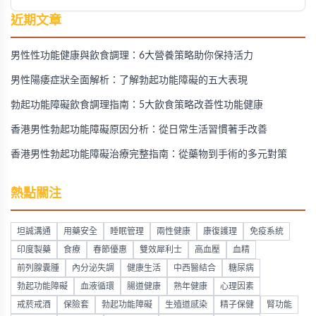
近期文章
男性性功能健康與飲食調理：6大營養策略助你保持活力
男性陽痿症狀全面解析：了解勃起功能障礙的五大表現
勃起功能障礙飲食調理指南：5大飲食策略改善性功能健康
香港男性勃起功能障礙原因分析：從日常生活習慣著手改善
香港男性勃起功能障礙治療完整指南：從藥物到手術的多元對策
熱點關注
坦誠溝通
用藥安全
睡眠管理
兩性健康
康復護理
免疫系統
印度製藥
食療
春節優惠
雙效犀利士
高血壓
血精
前列腺囊腫
內分泌失調
健康生活
中西醫結合
糖尿病
勃起功能障礙
血液循環
腸道健康
熟年健康
心理因素
戒菸戒酒
保險套
勃起功能障礙
生殖道感染
精子保健
腎功能