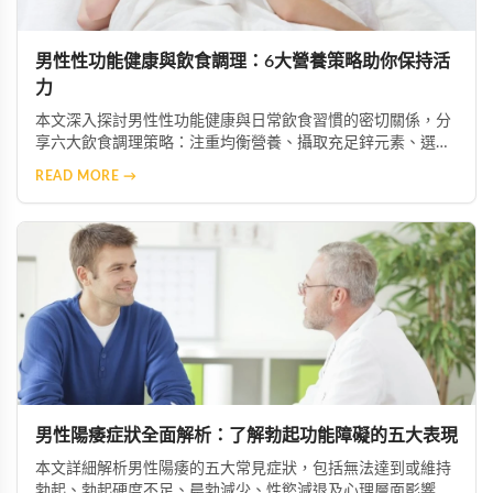
男性性功能健康與飲食調理：6大營養策略助你保持活
力
本文深入探討男性性功能健康與日常飲食習慣的密切關係，分
享六大飲食調理策略：注重均衡營養、攝取充足鋅元素、選擇
優質脂肪來源、增加抗氧化物質攝取、限制菸酒，以及建立規
READ MORE →
律作息。透過調整飲食結構，幫助男性維持健康活力。
男性陽痿症狀全面解析：了解勃起功能障礙的五大表現
本文詳細解析男性陽痿的五大常見症狀，包括無法達到或維持
勃起、勃起硬度不足、晨勃減少、性慾減退及心理層面影響。