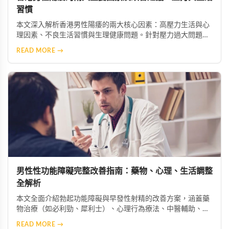
習慣
本文深入解析香港男性陽痿的兩大核心因素：高壓力生活與心
理因素、不良生活習慣與生理健康問題。針對壓力過大問題，
建議透過冥想、瑜伽等放鬆技巧舒緩焦慮，必要時尋求心理專
READ MORE →
業協助；針對不良習慣，則需建立規律運動、均衡飲食、戒菸
限酒的健康生活模式，助男性重獲自信與健康。
男性性功能障礙完整改善指南：藥物、心理、生活調整
全解析
本文全面介紹勃起功能障礙與早發性射精的改善方案，涵蓋藥
物治療（如必利勁、犀利士）、心理行為療法、中醫輔助、生
活型態調整及進階醫療選項，幫助男性找回健康與自信。
READ MORE →