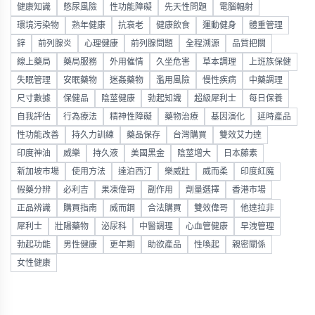
健康知識
憋尿風險
性功能障礙
先天性問題
電腦輻射
環境污染物
熟年健康
抗衰老
健康飲食
運動健身
體重管理
鋅
前列腺炎
心理健康
前列腺問題
全程溯源
品質把關
線上藥局
藥局服務
外用催情
久坐危害
草本調理
上班族保健
失眠管理
安眠藥物
迷姦藥物
濫用風險
慢性疾病
中藥調理
尺寸數據
保健品
陰莖健康
勃起知識
超級犀利士
每日保養
自我評估
行為療法
精神性障礙
藥物治療
基因演化
延時產品
性功能改善
持久力訓練
藥品保存
台灣購買
雙效艾力達
印度神油
威樂
持久液
美國黑金
陰莖增大
日本藤素
新加坡市場
使用方法
達泊西汀
樂威壯
威而柔
印度紅魔
假藥分辨
必利吉
果凍偉哥
副作用
劑量選擇
香港市場
正品辨識
購買指南
威而鋼
合法購買
雙效偉哥
他達拉非
犀利士
壯陽藥物
泌尿科
中醫調理
心血管健康
早洩管理
勃起功能
男性健康
更年期
助欲產品
性喚起
親密關係
女性健康