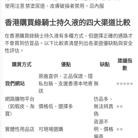
使用注意
禁塗尿道、皮膚破損者禁用，忌內服
香港購買綠騎士持久液的四大渠道比較
在香港購買綠騎士持久液有多種方式，但選擇正確的通路才
不會買到仿冒品。以下比較表清楚列出各渠道優缺點與安全
性評估。
建議指
購買方式
優點
缺點
數
原廠直供、正品保證、隱
我們網站
私包裝、支援香港本地寄
無
⭐⭐⭐⭐⭐
送
網路購物平台
仿品多、
（如蝦皮、淘
價格低、選擇多
無法辨真
⭐⭐
寶）
偽
貨源不
實體性用品店
可現場選購
明、價格
⭐⭐
偏高