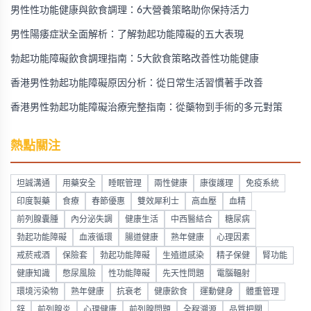
男性性功能健康與飲食調理：6大營養策略助你保持活力
男性陽痿症狀全面解析：了解勃起功能障礙的五大表現
勃起功能障礙飲食調理指南：5大飲食策略改善性功能健康
香港男性勃起功能障礙原因分析：從日常生活習慣著手改善
香港男性勃起功能障礙治療完整指南：從藥物到手術的多元對策
熱點關注
坦誠溝通
用藥安全
睡眠管理
兩性健康
康復護理
免疫系統
印度製藥
食療
春節優惠
雙效犀利士
高血壓
血精
前列腺囊腫
內分泌失調
健康生活
中西醫結合
糖尿病
勃起功能障礙
血液循環
腸道健康
熟年健康
心理因素
戒菸戒酒
保險套
勃起功能障礙
生殖道感染
精子保健
腎功能
健康知識
憋尿風險
性功能障礙
先天性問題
電腦輻射
環境污染物
熟年健康
抗衰老
健康飲食
運動健身
體重管理
鋅
前列腺炎
心理健康
前列腺問題
全程溯源
品質把關