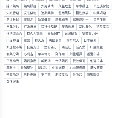
線上藥局
藥局服務
外用催情
久坐危害
草本調理
上班族保健
失眠管理
安眠藥物
迷姦藥物
濫用風險
慢性疾病
中藥調理
尺寸數據
保健品
陰莖健康
勃起知識
超級犀利士
每日保養
自我評估
行為療法
精神性障礙
藥物治療
基因演化
延時產品
性功能改善
持久力訓練
藥品保存
台灣購買
雙效艾力達
印度神油
威樂
持久液
美國黑金
陰莖增大
日本藤素
新加坡市場
使用方法
達泊西汀
樂威壯
威而柔
印度紅魔
假藥分辨
必利吉
果凍偉哥
副作用
劑量選擇
香港市場
正品辨識
購買指南
威而鋼
合法購買
雙效偉哥
他達拉非
犀利士
壯陽藥物
泌尿科
中醫調理
心血管健康
早洩管理
勃起功能
男性健康
更年期
助欲產品
性喚起
親密關係
女性健康