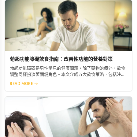
勃起功能障礙飲食指南：改善性功能的營養對策
勃起功能障礙是男性常見的健康問題，除了藥物治療外，飲食
調整同樣扮演著關鍵角色。本文介紹五大飲食策略，包括注重
營養均衡、攝取微量元素與維生素、減少鈉與糖攝取、增加抗
READ MORE →
氧化食物，以及節制酒精與咖啡因，幫助您從日常生活做起，
有效改善症狀並促進整體健康。