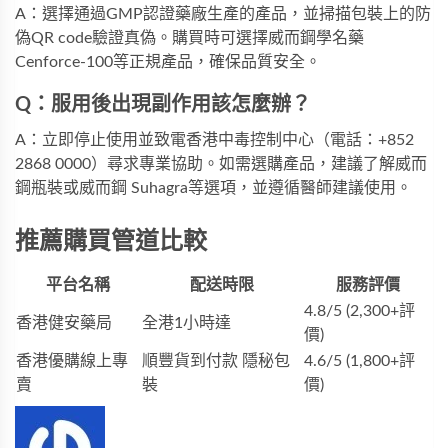
A：選擇通過GMP認證藥廠生產的產品，並掃描包裝上的防
偽QR code驗證真偽。購買時可選擇
威而鋼學名藥
Cenforce-100
等正規產品，確保品質安全。
Q：服用後出現副作用該怎麼辦？
A：立即停止使用並致電香港中毒控制中心（電話：+852
2868 0000）尋求專業協助。如需選購產品，建議了解
威而
鋼瓶裝
或
威而鋼 Suhagra
等選項，並遵循醫師建議使用。
推薦購買管道比較
平台名稱
配送時限
服務評價
4.8/5 (2,300+評
香港健安藥局
全港1小時達
價)
香港優購線上專
順豐貨到付款 隱秘包
4.6/5 (1,800+評
賣
裝
價)