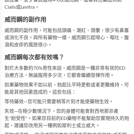
該放棄，至少嘗試服用4-6次威而鋼，或者其他藥品例如
Cialis或Levitra。
威而鋼的副作用
威而鋼的副作用，可能包括頭痛、潮紅、頭暈，很少有鼻塞
或消化不良。與所有藥物一樣，威而鋼引起噁心、嘔吐、腹
瀉和皮疹的風險很小。
威而鋼每次都有效嗎？
對於大多數約70%男性來說，威而鋼是一種非常有效的ED
治療方法，無論服用多少次，它都會繼續發揮作用。
如果藥物效果不如以前，勃起比平時更軟或者更難維持，可
能是其他因素造成的。這些包括：
等待藥效—您可能只需要稍等片刻才能使藥物生效。
失效—在極少數情況下，您的身體可能會對西地那非產
生"耐受性"。如果您目前的ED藥物不能幫助您實現持久的勃
起，建議您改用另一種例如犀利士或立威大。