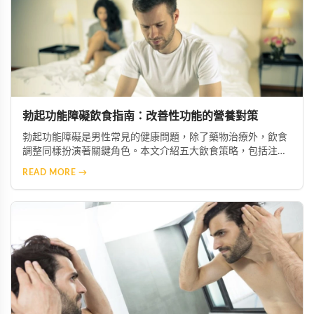
勃起功能障礙飲食指南：改善性功能的營養對策
勃起功能障礙是男性常見的健康問題，除了藥物治療外，飲食
調整同樣扮演著關鍵角色。本文介紹五大飲食策略，包括注重
營養均衡、攝取微量元素與維生素、減少鈉與糖攝取、增加抗
READ MORE →
氧化食物，以及節制酒精與咖啡因，幫助您從日常生活做起，
有效改善症狀並促進整體健康。