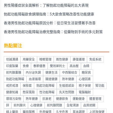
男性陽痿症狀全面解析：了解勃起功能障礙的五大表現
勃起功能障礙飲食調理指南：5大飲食策略改善性功能健康
香港男性勃起功能障礙原因分析：從日常生活習慣著手改善
香港男性勃起功能障礙治療完整指南：從藥物到手術的多元對策
熱點關注
坦誠溝通
用藥安全
睡眠管理
兩性健康
康復護理
免疫系統
印度製藥
食療
春節優惠
雙效犀利士
高血壓
血精
前列腺囊腫
內分泌失調
健康生活
中西醫結合
糖尿病
勃起功能障礙
血液循環
腸道健康
熟年健康
心理因素
戒菸戒酒
保險套
勃起功能障礙
生殖道感染
精子保健
腎功能
健康知識
憋尿風險
性功能障礙
先天性問題
電腦輻射
環境污染物
熟年健康
抗衰老
健康飲食
運動健身
體重管理
鋅
前列腺炎
心理健康
前列腺問題
全程溯源
品質把關
線上藥局
藥局服務
外用催情
久坐危害
草本調理
上班族保健