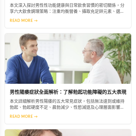
本文深入探討男性性功能健康與日常飲食習慣的密切關係，分
享六大飲食調理策略：注重均衡營養、攝取充足鋅元素、選擇
優質脂肪來源、增加抗氧化物質攝取、限制菸酒，以及建立規
READ MORE →
律作息。透過調整飲食結構，幫助男性維持健康活力。
男性陽痿症狀全面解析：了解勃起功能障礙的五大表現
本文詳細解析男性陽痿的五大常見症狀，包括無法達到或維持
勃起、勃起硬度不足、晨勃減少、性慾減退及心理層面影響。
透過了解這些症狀，患者能及早察覺問題並尋求專業協助，從
READ MORE →
而恢復正常的性生活與生活品質。