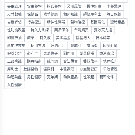
失眠管理
安眠藥物
迷姦藥物
濫用風險
慢性疾病
中藥調理
尺寸數據
保健品
陰莖健康
勃起知識
超級犀利士
每日保養
自我評估
行為療法
精神性障礙
藥物治療
基因演化
延時產品
性功能改善
持久力訓練
藥品保存
台灣購買
雙效艾力達
印度神油
威樂
持久液
美國黑金
陰莖增大
日本藤素
新加坡市場
使用方法
達泊西汀
樂威壯
威而柔
印度紅魔
假藥分辨
必利吉
果凍偉哥
副作用
劑量選擇
香港市場
正品辨識
購買指南
威而鋼
合法購買
雙效偉哥
他達拉非
犀利士
壯陽藥物
泌尿科
中醫調理
心血管健康
早洩管理
勃起功能
男性健康
更年期
助欲產品
性喚起
親密關係
女性健康