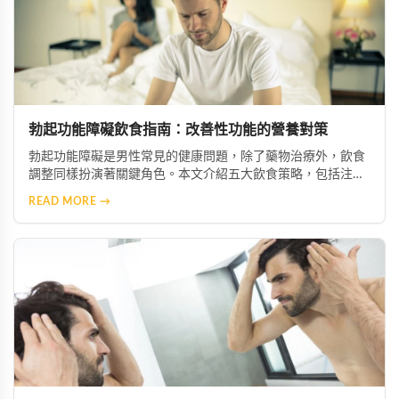
勃起功能障礙飲食指南：改善性功能的營養對策
勃起功能障礙是男性常見的健康問題，除了藥物治療外，飲食
調整同樣扮演著關鍵角色。本文介紹五大飲食策略，包括注重
營養均衡、攝取微量元素與維生素、減少鈉與糖攝取、增加抗
READ MORE →
氧化食物，以及節制酒精與咖啡因，幫助您從日常生活做起，
有效改善症狀並促進整體健康。