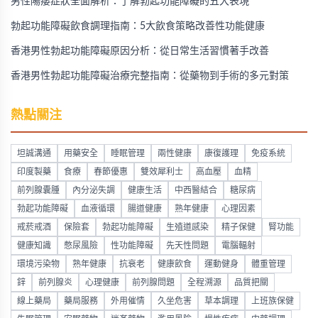
男性陽痿症狀全面解析：了解勃起功能障礙的五大表現
勃起功能障礙飲食調理指南：5大飲食策略改善性功能健康
香港男性勃起功能障礙原因分析：從日常生活習慣著手改善
香港男性勃起功能障礙治療完整指南：從藥物到手術的多元對策
熱點關注
坦誠溝通
用藥安全
睡眠管理
兩性健康
康復護理
免疫系統
印度製藥
食療
春節優惠
雙效犀利士
高血壓
血精
前列腺囊腫
內分泌失調
健康生活
中西醫結合
糖尿病
勃起功能障礙
血液循環
腸道健康
熟年健康
心理因素
戒菸戒酒
保險套
勃起功能障礙
生殖道感染
精子保健
腎功能
健康知識
憋尿風險
性功能障礙
先天性問題
電腦輻射
環境污染物
熟年健康
抗衰老
健康飲食
運動健身
體重管理
鋅
前列腺炎
心理健康
前列腺問題
全程溯源
品質把關
線上藥局
藥局服務
外用催情
久坐危害
草本調理
上班族保健