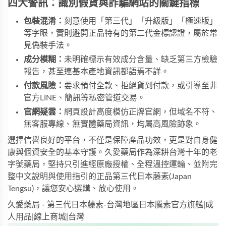
四大警訊：識別假貨與詐騙網站的關鍵指標
包裝混淆：
刻意使用「第三代」「升級版」「極速版」
等字眼，實則避開正品特有的第二代金標認證，屬於常
見偽裝手法。
成分模糊：
未明確標示有效成分含量、缺乏第三方檢驗
報告，甚至連基本產地資訊都語焉不詳。
付款風險：
要求預付全款、拒絕貨到付款，或引導至非
官方LINE、簡訊等私密管道交易。
官網疑雲：
網頁設計高度模仿正牌官網，但域名不符、
無客服專線、無實體藥局資訊，均屬高風險跡象。
選擇信譽良好的平台，不僅是保障產品功效，更是對自身健
康與個資安全的基本守護。久愛藥局作為深耕台灣十年的老
字號藥局，堅持只引進經原廠授權、全程溫控運輸、並附完
整中文說明與使用指引的正品
第三代日本藤素(Japan 
Tengsu)
，讓您安心選購、放心使用。
久愛藥局 - 第三代日本藤素-台灣地區日本騰素官方旗艦|成
人用品|線上商城|台灣