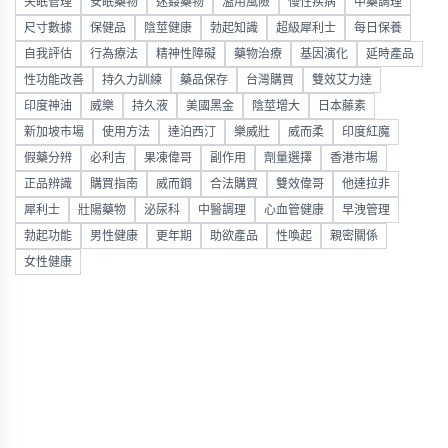
失眠管理
安眠藥物
迷姦藥物
濫用風險
慢性疾病
中藥調理
尺寸數據
保健品
陰莖健康
勃起知識
超級犀利士
每日保養
自我評估
行為療法
精神性障礙
藥物治療
基因演化
延時產品
性功能改善
持久力訓練
藥品保存
台灣購買
雙效艾力達
印度神油
威樂
持久液
美國黑金
陰莖增大
日本藤素
新加坡市場
使用方法
達泊西汀
樂威壯
威而柔
印度紅魔
假藥分辨
必利吉
果凍偉哥
副作用
劑量選擇
香港市場
正品辨識
購買指南
威而鋼
合法購買
雙效偉哥
他達拉非
犀利士
壯陽藥物
泌尿科
中醫調理
心血管健康
早洩管理
勃起功能
男性健康
更年期
助欲產品
性喚起
親密關係
女性健康