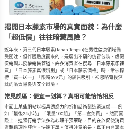
揭開日本藤素市場的真實面貌：為什麼
「超低價」往往暗藏風險？
近年來，
第三代日本藤素(Japan Tengsu)
在男性健康領域備
受關注，但伴隨熱度而來的，是層出不窮的仿冒包裝、虛假
促銷與非授權銷售管道。許多消費者在搜尋「日本藤素哪裡
買」「日本藤素真假辨別」或「日本藤素價格」時，常被標
榜「買一送一」「限時699元」的廣告吸引，卻忽略背後潛
藏的品質隱憂與安全風險。
常見誤區：便宜＝划算？真相可能恰恰相反
市面上某些網站以極具誘惑力的折扣話術製造緊迫感——例
如「最後24小時」「限量100組」「第二盒免費」。然而實
際上，這類行銷手法多為心理干預策略，目的在於促使消費
者跳過理性評估、快速下單。值得注意的是，真正由台灣本