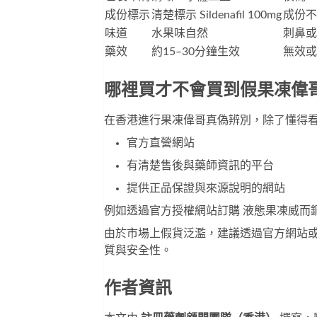
成份標示
清楚標示 Sildenafil 100mg
成份不
味道
水果味自然
刺鼻或
藥效
約15–30分鐘生效
無效或
哪裡買才不會買到假果凍偉
在香港進行果凍偉哥真偽辨別，除了懂得
官方直營網站
有清楚售後與藥師資訊的平台
提供正品保證與來源說明的網站
例如透過官方授權網站訂購
液態果凍威而
由於市場上假貨泛濫，建議透過官方網站
質與安全性。
作者資訊