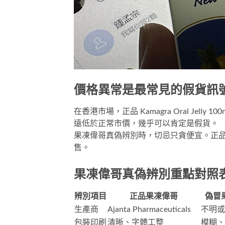
價格異常是最常見的假貨訊
在香港市場，正品
Kamagra Oral Jelly 100
遠低於正常市價，幾乎可以肯定是假貨。
果凍偉哥真偽辨別時，切忌只貪便宜。正
售。
果凍偉哥真偽辨別重點對照
辨別項目
正品果凍偉哥
偽冒
生產商
Ajanta Pharmaceuticals
不明或
包裝印刷
清晰、字體工整
模糊、