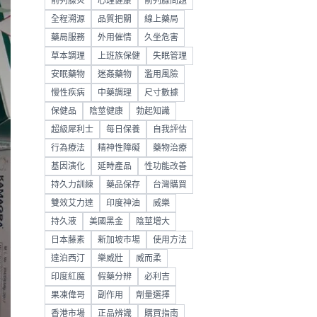
前列腺炎
心理健康
前列腺問題
全程溯源
品質把關
線上藥局
藥局服務
外用催情
久坐危害
草本調理
上班族保健
失眠管理
安眠藥物
迷姦藥物
濫用風險
慢性疾病
中藥調理
尺寸數據
保健品
陰莖健康
勃起知識
超級犀利士
每日保養
自我評估
行為療法
精神性障礙
藥物治療
基因演化
延時產品
性功能改善
持久力訓練
藥品保存
台灣購買
雙效艾力達
印度神油
威樂
持久液
美國黑金
陰莖增大
日本藤素
新加坡市場
使用方法
達泊西汀
樂威壯
威而柔
印度紅魔
假藥分辨
必利吉
果凍偉哥
副作用
劑量選擇
香港市場
正品辨識
購買指南