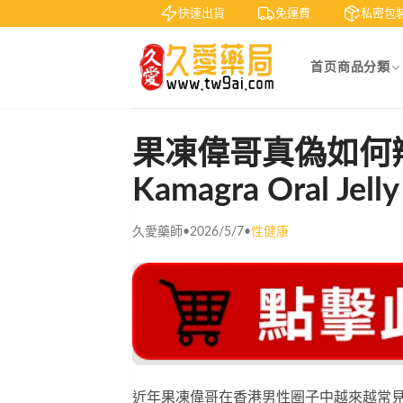
賞
貨到付款
快速出貨
免運費
私密包裝
首页
商品分類
果凍偉哥真偽如何
Kamagra Oral Jelly
久愛藥師
•
2026/5/7
•
性健康
近年果凍偉哥在香港男性圈子中越來越常