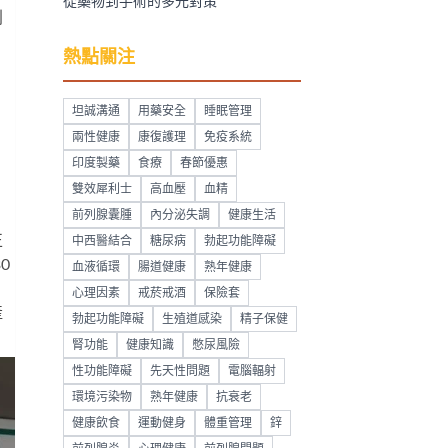
從藥物到手術的多元對策
則
熱點關注
坦誠溝通
用藥安全
睡眠管理
兩性健康
康復護理
免疫系統
印度製藥
食療
春節優惠
雙效犀利士
高血壓
血精
前列腺囊腫
內分泌失調
健康生活
正
中西醫結合
糖尿病
勃起功能障礙
0
血液循環
腸道健康
熟年健康
心理因素
戒菸戒酒
保險套
產
勃起功能障礙
生殖道感染
精子保健
腎功能
健康知識
憋尿風險
性功能障礙
先天性問題
電腦輻射
環境污染物
熟年健康
抗衰老
健康飲食
運動健身
體重管理
鋅