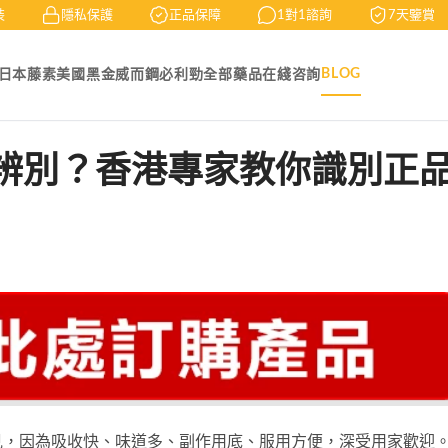
隱私保護
正品保障
1對1諮詢
7天鑒賞
BLOG
日本藤素
美國黑金
威而鋼
必利勁
全部藥品
在綫咨詢
辨別？香港專家教你識別正
見，因為吸收快、味道多、副作用底、服用方便，深受用家歡迎