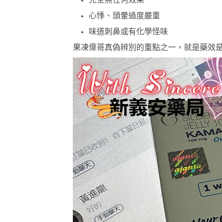
完全無任何效果
心悸、頭暈過度嚴重
味道刺鼻或有化學怪味
果凍偉哥真偽辨別的重點之一，就是藥效