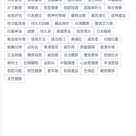
失眠管理
安眠藥物
迷姦藥物
濫用風險
慢性疾病
中藥調理
尺寸數據
保健品
陰莖健康
勃起知識
超級犀利士
每日保養
自我評估
行為療法
精神性障礙
藥物治療
基因演化
延時產品
性功能改善
持久力訓練
藥品保存
台灣購買
雙效艾力達
印度神油
威樂
持久液
美國黑金
陰莖增大
日本藤素
新加坡市場
使用方法
達泊西汀
樂威壯
威而柔
印度紅魔
假藥分辨
必利吉
果凍偉哥
副作用
劑量選擇
香港市場
正品辨識
購買指南
威而鋼
合法購買
雙效偉哥
他達拉非
犀利士
壯陽藥物
泌尿科
中醫調理
心血管健康
早洩管理
勃起功能
男性健康
更年期
助欲產品
性喚起
親密關係
女性健康