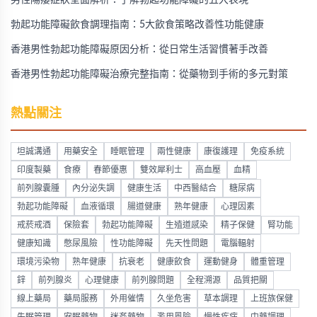
男性陽痿症狀全面解析：了解勃起功能障礙的五大表現
勃起功能障礙飲食調理指南：5大飲食策略改善性功能健康
香港男性勃起功能障礙原因分析：從日常生活習慣著手改善
香港男性勃起功能障礙治療完整指南：從藥物到手術的多元對策
熱點關注
坦誠溝通
用藥安全
睡眠管理
兩性健康
康復護理
免疫系統
印度製藥
食療
春節優惠
雙效犀利士
高血壓
血精
前列腺囊腫
內分泌失調
健康生活
中西醫結合
糖尿病
勃起功能障礙
血液循環
腸道健康
熟年健康
心理因素
戒菸戒酒
保險套
勃起功能障礙
生殖道感染
精子保健
腎功能
健康知識
憋尿風險
性功能障礙
先天性問題
電腦輻射
環境污染物
熟年健康
抗衰老
健康飲食
運動健身
體重管理
鋅
前列腺炎
心理健康
前列腺問題
全程溯源
品質把關
線上藥局
藥局服務
外用催情
久坐危害
草本調理
上班族保健