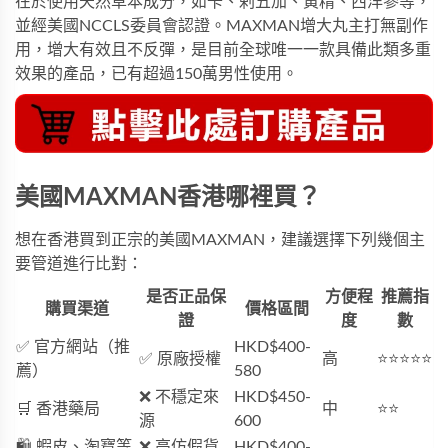
在於使用天然草本成分，如卡、剌五加、黃精、西洋參等，
並經美國NCCLS委員會認證。MAXMAN增大丸主打無副作
用，增大有效且不反彈，是目前全球唯一一款具備此類多重
效果的產品，已有超過150萬男性使用。
美國MAXMAN香港哪裡買？
想在香港買到正宗的美國MAXMAN，建議選擇下列幾個主
要管道進行比對：
是否正品保
方便程
推薦指
購買渠道
價格區間
證
度
數
✅ 官方網站（推
HKD$400-
✅ 原廠授權
高
⭐⭐⭐⭐⭐
薦）
580
❌ 不穩定來
HKD$450-
🛒 香港藥局
中
⭐⭐
源
600
🛍 蝦皮、淘寶等
❌ 高仿假貨
HKD$400-