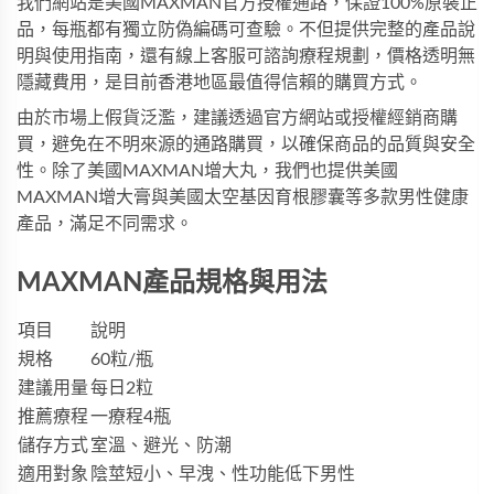
我們網站是美國MAXMAN官方授權通路，保證100%原裝正
品，每瓶都有獨立防偽編碼可查驗。不但提供完整的產品說
明與使用指南，還有線上客服可諮詢療程規劃，價格透明無
隱藏費用，是目前香港地區最值得信賴的購買方式。
由於市場上假貨泛濫，建議透過官方網站或授權經銷商購
買，避免在不明來源的通路購買，以確保商品的品質與安全
性。除了美國MAXMAN增大丸，我們也提供
美國
MAXMAN增大膏
與
美國太空基因育根膠囊
等多款男性健康
產品，滿足不同需求。
MAXMAN產品規格與用法
項目
說明
規格
60粒/瓶
建議用量
每日2粒
推薦療程
一療程4瓶
儲存方式
室溫、避光、防潮
適用對象
陰莖短小、早洩、性功能低下男性