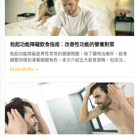
勃起功能障礙飲食指南：改善性功能的營養對策
勃起功能障礙是男性常見的健康問題，除了藥物治療外，飲食
調整同樣扮演著關鍵角色。本文介紹五大飲食策略，包括注重
營養均衡、攝取微量元素與維生素、減少鈉與糖攝取、增加抗
READ MORE →
氧化食物，以及節制酒精與咖啡因，幫助您從日常生活做起，
有效改善症狀並促進整體健康。