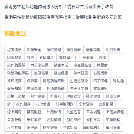
香港男性勃起功能障礙原因分析：從日常生活習慣著手改善
香港男性勃起功能障礙治療完整指南：從藥物到手術的多元對策
熱點關注
坦誠溝通
用藥安全
睡眠管理
兩性健康
康復護理
免疫系統
印度製藥
食療
春節優惠
雙效犀利士
高血壓
血精
前列腺囊腫
內分泌失調
健康生活
中西醫結合
糖尿病
勃起功能障礙
血液循環
腸道健康
熟年健康
心理因素
戒菸戒酒
保險套
勃起功能障礙
生殖道感染
精子保健
腎功能
健康知識
憋尿風險
性功能障礙
先天性問題
電腦輻射
環境污染物
熟年健康
抗衰老
健康飲食
運動健身
體重管理
鋅
前列腺炎
心理健康
前列腺問題
全程溯源
品質把關
線上藥局
藥局服務
外用催情
久坐危害
草本調理
上班族保健
失眠管理
安眠藥物
迷姦藥物
濫用風險
慢性疾病
中藥調理
尺寸數據
保健品
陰莖健康
勃起知識
超級犀利士
每日保養