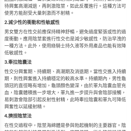
待興奮高潮減退，再刺激陰莖，如此反覆進行。這種方法可
使男方能耐受大量刺激而不射精。
2.減少性的衝動和性敏感性
男女雙方在性交前應保持精神舒暢，避免過度緊張或性的過
度衝動。應用陰莖套進行性交也是減少敏感性，防治早洩的
一種方法。此外，使用
綠騎士持久液
等外用產品也能有效降
低敏感性。
3.牽拉陰囊法
性交分興奮期、持續期、高潮期及消退期。當性交進入持續
期，則性興奮進入持續穩定的較高水準。持續期內，男性龜
頭冠的直徑略有增加，龜頭顏色變深，由於睪丸陰囊血管充
血，陰囊體積進一步增大，睪丸進一步提升與會陰部接觸，
易刺激會陰部引起反射性射精，此時牽拉陰囊和睪丸可降低
興奮性以延緩射精。
4.擠捏陰莖法
在性交過程中，陰莖海綿體是參與勃起機制的主要器官。陰