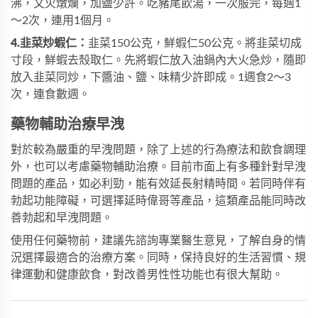
沸，文火燉爛，加鹽少許。吃豬尾飲湯，一次服完，每週1
～2次，連用1個月。
4.韭菜炒蝦仁：
韭菜150公克，鮮蝦仁50公克。將韭菜切成
寸段，鮮蝦去殼取仁。先將蝦仁放入油鍋內大火急炒，隨即
放入韭菜同炒，下醬油、鹽、味精少許即成。1週食2～3
次，連食數週。
藥物輔助治療早洩
對於較為嚴重的早洩問題，除了上述的行為療法和飲食調理
外，也可以考慮藥物輔助治療。目前市面上有多種針對早洩
問題的產品，如
必利勁
，能有效延長射精時間。若同時伴有
勃起功能障礙，可選擇
延時偉哥
等產品，這類產品能同時改
善勃起和早洩問題。
使用任何藥物前，建議先諮詢專業醫生意見，了解自身的情
況選擇最適合的治療方案。同時，保持良好的生活習慣、規
律運動和健康飲食，對改善男性性功能也有很大幫助。