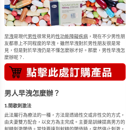
早洩
是現代
男性
很常見的
性功能障礙疾病
，現在不少男性朋
友都患上不同程度的早洩，雖然早洩對於男性朋友很是常
見，但是對於早洩仍是不懂怎麼辦才好。那麼，男性早洩怎
麼辦呢？.
男人早洩怎麼辦？
1.間歇刺激法
此法屬行為療法的一種，方法是透過性交或非性交的方式，
由夫妻雙方配合，以女方為主完成。主要是訓練提高男方的
射精
刺激閾值。當快要達到射精的閾值時，突然停止刺激，