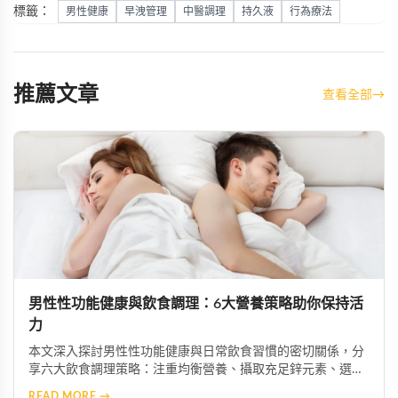
標籤：
男性健康
早洩管理
中醫調理
持久液
行為療法
推薦文章
查看全部
→
男性性功能健康與飲食調理：6大營養策略助你保持活
力
本文深入探討男性性功能健康與日常飲食習慣的密切關係，分
享六大飲食調理策略：注重均衡營養、攝取充足鋅元素、選擇
優質脂肪來源、增加抗氧化物質攝取、限制菸酒，以及建立規
READ MORE →