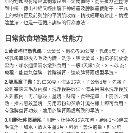
莖的勃起與射精是當刺激達到一定閾值時，從生殖器
神經
傳
到中樞，傳出神經又經由腹下神經叢及膀胱叢使附睪、睪丸
上的輸精管及前列腺的平滑肌收縮，精液經尿道射出。擠捏
陰莖法，也是一種循序訓練的行為療法。
日常飲食增強男人性能力
1.黃耆枸杞燉乳鴿：
北黃耆、枸杞各30公克，乳鴿1隻。先
將乳鴿宰殺後去毛及內臟，洗淨，與北黃耆、枸杞子同放燉
盅內，加水適量隔水燉熟食用。一般3天燉1次，3～5次為1
療程。能益氣健脾，養陰補腎，適於脾腎兩虛型早洩。
2.龍馬童子雞：
蝦仁50克，海馬25克，子公雞1隻。先將子
公雞宰殺去毛及內臟，洗淨後將蝦仁、海馬用溫水洗淨後放
入雞腹內，再加蔥段、薑塊、味精、食鹽適量，上籠蒸之爛
熟，揀去蔥段薑塊，另用澱粉勾芡收汁澆在雞上即可食用。
有健脾益腎功效，適用於脾腎陽虛所致的早洩。
3.川斷杜仲煲豬尾：
川斷、杜仲各15克布包，豬尾2～3條去
毛洗淨，加水，放入生薑3片，料酒、醬油適量，旺火燒