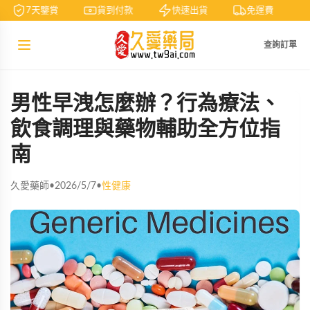
7天鑒賞
貨到付款
快速出貨
免運費
查詢訂單
男性早洩怎麼辦？行為療法、
飲食調理與藥物輔助全方位指
南
久愛藥師
•
2026/5/7
•
性健康