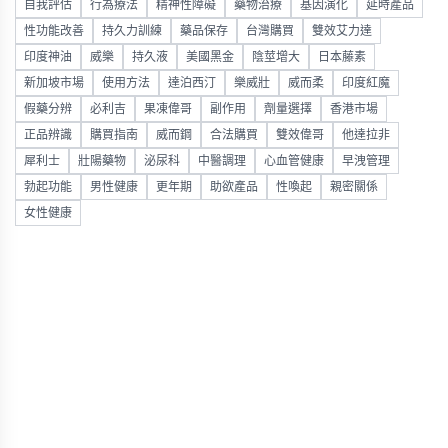
自我評估
行為療法
精神性障礙
藥物治療
基因演化
延時產品
性功能改善
持久力訓練
藥品保存
台灣購買
雙效艾力達
印度神油
威樂
持久液
美國黑金
陰莖增大
日本藤素
新加坡市場
使用方法
達泊西汀
樂威壯
威而柔
印度紅魔
假藥分辨
必利吉
果凍偉哥
副作用
劑量選擇
香港市場
正品辨識
購買指南
威而鋼
合法購買
雙效偉哥
他達拉非
犀利士
壯陽藥物
泌尿科
中醫調理
心血管健康
早洩管理
勃起功能
男性健康
更年期
助欲產品
性喚起
親密關係
女性健康