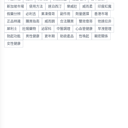
新加坡市場
使用方法
達泊西汀
樂威壯
威而柔
印度紅魔
假藥分辨
必利吉
果凍偉哥
副作用
劑量選擇
香港市場
正品辨識
購買指南
威而鋼
合法購買
雙效偉哥
他達拉非
犀利士
壯陽藥物
泌尿科
中醫調理
心血管健康
早洩管理
勃起功能
男性健康
更年期
助欲產品
性喚起
親密關係
女性健康