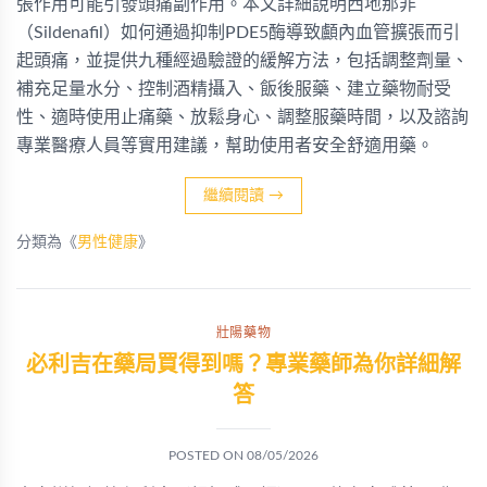
張作用可能引發頭痛副作用。本文詳細說明西地那非
（Sildenafil）如何通過抑制PDE5酶導致顱內血管擴張而引
起頭痛，並提供九種經過驗證的緩解方法，包括調整劑量、
補充足量水分、控制酒精攝入、飯後服藥、建立藥物耐受
性、適時使用止痛藥、放鬆身心、調整服藥時間，以及諮詢
專業醫療人員等實用建議，幫助使用者安全舒適用藥。
繼續閱讀
→
分類為《
男性健康
》
壯陽藥物
必利吉在藥局買得到嗎？專業藥師為你詳細解
答
POSTED ON
08/05/2026