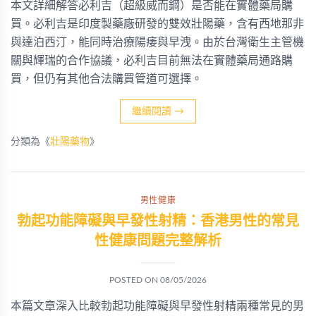
本文詳細解答必利吉（超級威而鋼）是否能在實體藥局購
買。必利吉是印度製藥廠研發的雙效壯陽藥，含有西地那非
與達泊西汀，能同時治療陽痿與早洩。由於台灣衛生主管機
關與輝瑞的合作協議，必利吉目前無法在實體藥局通路購
買，但仍有其他合法購買管道可選擇。
繼續閱讀
→
分類為《
壯陽藥物
》
男性健康
勃起功能障礙與早發性射精：香港男性的常見
性健康問題完整解析
POSTED ON
08/05/2026
本篇文章深入比較勃起功能障礙與早發性射精兩種常見的男