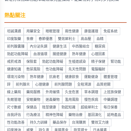
熱點關注
坦誠溝通
用藥安全
睡眠管理
兩性健康
康復護理
免疫系統
印度製藥
食療
春節優惠
雙效犀利士
高血壓
血精
前列腺囊腫
內分泌失調
健康生活
中西醫結合
糖尿病
勃起功能障礙
血液循環
腸道健康
熟年健康
心理因素
戒菸戒酒
保險套
勃起功能障礙
生殖道感染
精子保健
腎功能
健康知識
憋尿風險
性功能障礙
先天性問題
電腦輻射
環境污染物
熟年健康
抗衰老
健康飲食
運動健身
體重管理
鋅
前列腺炎
心理健康
前列腺問題
全程溯源
品質把關
線上藥局
藥局服務
外用催情
久坐危害
草本調理
上班族保健
失眠管理
安眠藥物
迷姦藥物
濫用風險
慢性疾病
中藥調理
尺寸數據
保健品
陰莖健康
勃起知識
超級犀利士
每日保養
自我評估
行為療法
精神性障礙
藥物治療
基因演化
延時產品
性功能改善
持久力訓練
藥品保存
台灣購買
雙效艾力達
印度神油
威樂
持久液
美國黑金
陰莖增大
日本藤素