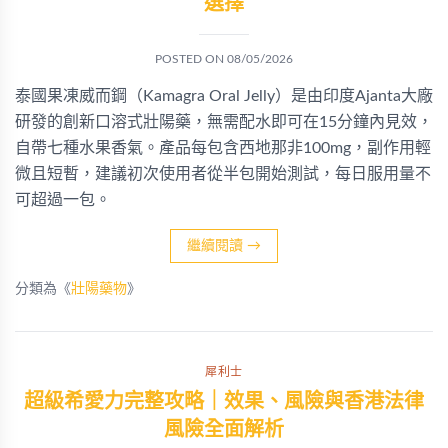
選擇
POSTED ON
08/05/2026
泰國果凍威而鋼（Kamagra Oral Jelly）是由印度Ajanta大廠
研發的創新口溶式壯陽藥，無需配水即可在15分鐘內見效，
自帶七種水果香氣。產品每包含西地那非100mg，副作用輕
微且短暫，建議初次使用者從半包開始測試，每日服用量不
可超過一包。
繼續閱讀
→
分類為《
壯陽藥物
》
犀利士
超級希愛力完整攻略｜效果、風險與香港法律
風險全面解析