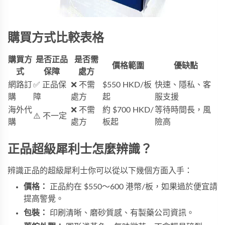
購買方式比較表格
購買方
是否正品
是否需
價格範圍
優缺點
式
保障
處方
網路訂
✅ 正品保
❌ 不需
$550 HKD/板
快速、隱私、客
購
障
處方
起
服支援
海外代
❌ 不需
約 $700 HKD/
等待時間長，風
⚠️ 不一定
購
處方
板起
險高
正品超級犀利士怎麼辨識？
辨識正品的超級犀利士你可以從以下幾個方面入手：
價格：
正品約在 $550～600 港幣/板，如果過於便宜請
提高警覺。
包裝：
印刷清晰、磨砂質感、有製藥公司資訊。