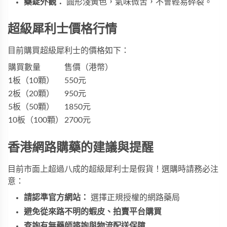
藥錠外觀：
圓形淺黃色，氣味微苦，不會輕易碎裂。
超級犀利士價格行情
目前購買超級犀利士的價格如下：
購買數量
售價（港幣）
1板（10顆）
550元
2板（20顆）
950元
5板（50顆）
1850元
10板（100顆）
2700元
香港網路購藥的建議與提醒
目前市面上超過八成的超級犀利士是假貨！選購時請務必注
意：
請認準官方網站：
選擇正規授權的網路藥局
避免從來路不明的蝦皮、拍賣平台購買
查詢有無藥師諮詢與物流配送保障