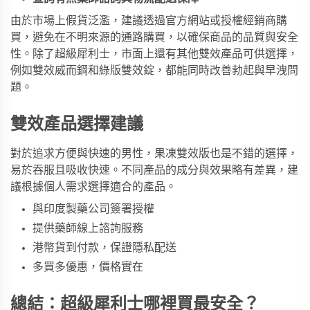
由於市場上假貨泛濫，建議透過官方網站或授權經銷商購
買，避免在不明來源的通路購買，以確保商品的品質與安全
性。除了超級犀利士，市面上還有其他雙效產品可供選擇，
例如
雙效威而鋼
和
綠版雙效錠
，都能同時改善勃起與早洩問
題。
雙效產品選擇建議
對於追求方便與快速的男性，
果凍雙效版
也是不錯的選擇，
易於吞服且吸收快速。不同產品的成分與效果略有差異，建
議根據個人需求選擇適合的產品。
與印度製藥公司簽署授權
提供藥師線上諮詢服務
港幣貨到付款，保證隱私配送
多買多優惠，價格實在
總結：超級犀利士哪裡買最安全？