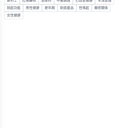
犀利士
壯陽藥物
泌尿科
中醫調理
心血管健康
早洩管理
勃起功能
男性健康
更年期
助欲產品
性喚起
親密關係
女性健康