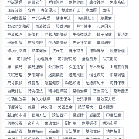
坦誠溝通
用藥安全
睡眠管理
兩性健康
康復護理
免疫系統
印度製藥
食療
春節優惠
雙效犀利士
高血壓
血精
前列腺囊腫
內分泌失調
健康生活
中西醫結合
糖尿病
勃起功能障礙
血液循環
腸道健康
熟年健康
心理因素
戒菸戒酒
保險套
勃起功能障礙
生殖道感染
精子保健
腎功能
健康知識
憋尿風險
性功能障礙
先天性問題
電腦輻射
環境污染物
熟年健康
抗衰老
健康飲食
運動健身
體重管理
鋅
前列腺炎
心理健康
前列腺問題
全程溯源
品質把關
線上藥局
藥局服務
外用催情
久坐危害
草本調理
上班族保健
失眠管理
安眠藥物
迷姦藥物
濫用風險
慢性疾病
中藥調理
尺寸數據
保健品
陰莖健康
勃起知識
超級犀利士
每日保養
自我評估
行為療法
精神性障礙
藥物治療
基因演化
延時產品
性功能改善
持久力訓練
藥品保存
台灣購買
雙效艾力達
印度神油
威樂
持久液
美國黑金
陰莖增大
日本藤素
新加坡市場
使用方法
達泊西汀
樂威壯
威而柔
印度紅魔
假藥分辨
必利吉
果凍偉哥
副作用
劑量選擇
香港市場
正品辨識
購買指南
威而鋼
合法購買
雙效偉哥
他達拉非