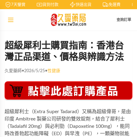
7天鑒賞
貨到付款
快速出貨
免運費
查詢訂單
超級犀利士購買指南：香港台
灣正品渠道、價格與辨識方法
久愛藥師
•
2026/5/25
•
性健康
超級犀利士（Extra Super Tadarad）又稱為超級偉哥，是由
印度 Ambitree 製藥公司研發的雙效錠劑，結合了犀利士
（Tadalafil 20mg）與必利勁（Dapoxetine 100mg），能同
時改善勃起功能障礙（ED）與早洩（PE），一顆藥物就能