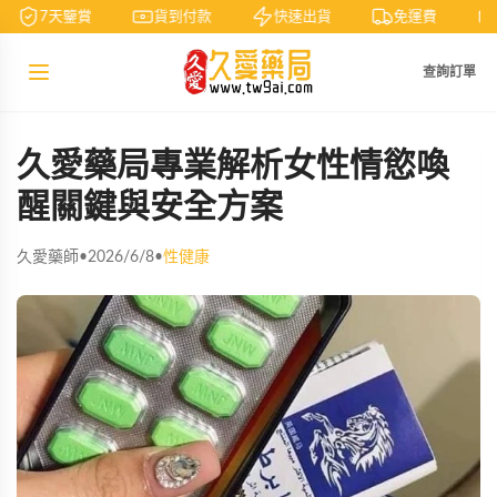
7天鑒賞
貨到付款
快速出貨
免運費
查詢訂單
久愛藥局專業解析女性情慾喚
醒關鍵與安全方案
久愛藥師
•
2026/6/8
•
性健康