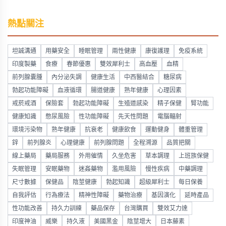
熱點關注
坦誠溝通
用藥安全
睡眠管理
兩性健康
康復護理
免疫系統
印度製藥
食療
春節優惠
雙效犀利士
高血壓
血精
前列腺囊腫
內分泌失調
健康生活
中西醫結合
糖尿病
勃起功能障礙
血液循環
腸道健康
熟年健康
心理因素
戒菸戒酒
保險套
勃起功能障礙
生殖道感染
精子保健
腎功能
健康知識
憋尿風險
性功能障礙
先天性問題
電腦輻射
環境污染物
熟年健康
抗衰老
健康飲食
運動健身
體重管理
鋅
前列腺炎
心理健康
前列腺問題
全程溯源
品質把關
線上藥局
藥局服務
外用催情
久坐危害
草本調理
上班族保健
失眠管理
安眠藥物
迷姦藥物
濫用風險
慢性疾病
中藥調理
尺寸數據
保健品
陰莖健康
勃起知識
超級犀利士
每日保養
自我評估
行為療法
精神性障礙
藥物治療
基因演化
延時產品
性功能改善
持久力訓練
藥品保存
台灣購買
雙效艾力達
印度神油
威樂
持久液
美國黑金
陰莖增大
日本藤素