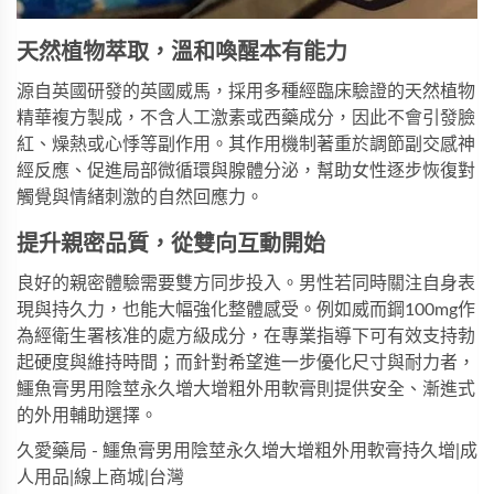
天然植物萃取，溫和喚醒本有能力
源自英國研發的
英國威馬
，採用多種經臨床驗證的天然植物
精華複方製成，不含人工激素或西藥成分，因此不會引發臉
紅、燥熱或心悸等副作用。其作用機制著重於調節副交感神
經反應、促進局部微循環與腺體分泌，幫助女性逐步恢復對
觸覺與情緒刺激的自然回應力。
提升親密品質，從雙向互動開始
良好的親密體驗需要雙方同步投入。男性若同時關注自身表
現與持久力，也能大幅強化整體感受。例如
威而鋼100mg
作
為經衛生署核准的處方級成分，在專業指導下可有效支持勃
起硬度與維持時間；而針對希望進一步優化尺寸與耐力者，
鱷魚膏男用陰莖永久增大增粗外用軟膏
則提供安全、漸進式
的外用輔助選擇。
久愛藥局 - 鱷魚膏男用陰莖永久增大增粗外用軟膏持久增|成
人用品|線上商城|台灣