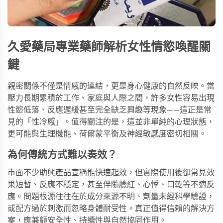
久愛藥局專業藥師解析女性情慾喚醒關
鍵
親密關係不僅是情感的連結，更是身心健康的自然反映。當
壓力長期累積於工作、家庭與人際之間，許多女性容易出現
性慾低落、反應遲緩甚至完全缺乏興趣等現象——這正是常
見的「性冷感」。值得關注的是，這並非單純的心理狀態，
更可能與生理機能、荷爾蒙平衡及神經敏感度密切相關。
為何傳統方式難以奏效？
市面不少助興產品宣稱能快速起效，但實際使用後卻常見效
果短暫、反應不穩定，甚至伴隨臉紅、心悸、口乾等不適反
應。問題根源往往在於成分來源不明、劑量未經科學驗證，
或配方過於刺激而忽略身體耐受性。真正值得信賴的解決方
案，應兼顧安全性、持續性與自然協同作用。