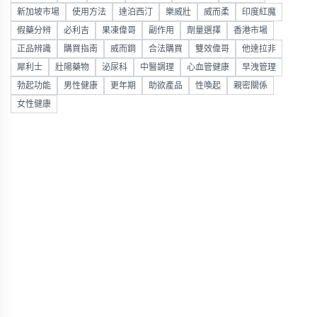
新加坡市場
使用方法
達泊西汀
樂威壯
威而柔
印度紅魔
假藥分辨
必利吉
果凍偉哥
副作用
劑量選擇
香港市場
正品辨識
購買指南
威而鋼
合法購買
雙效偉哥
他達拉非
犀利士
壯陽藥物
泌尿科
中醫調理
心血管健康
早洩管理
勃起功能
男性健康
更年期
助欲產品
性喚起
親密關係
女性健康