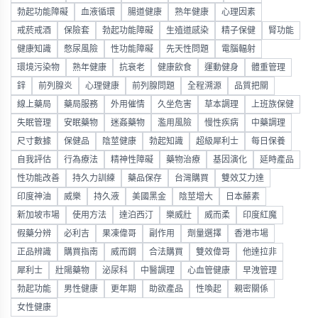
勃起功能障礙
血液循環
腸道健康
熟年健康
心理因素
戒菸戒酒
保險套
勃起功能障礙
生殖道感染
精子保健
腎功能
健康知識
憋尿風險
性功能障礙
先天性問題
電腦輻射
環境污染物
熟年健康
抗衰老
健康飲食
運動健身
體重管理
鋅
前列腺炎
心理健康
前列腺問題
全程溯源
品質把關
線上藥局
藥局服務
外用催情
久坐危害
草本調理
上班族保健
失眠管理
安眠藥物
迷姦藥物
濫用風險
慢性疾病
中藥調理
尺寸數據
保健品
陰莖健康
勃起知識
超級犀利士
每日保養
自我評估
行為療法
精神性障礙
藥物治療
基因演化
延時產品
性功能改善
持久力訓練
藥品保存
台灣購買
雙效艾力達
印度神油
威樂
持久液
美國黑金
陰莖增大
日本藤素
新加坡市場
使用方法
達泊西汀
樂威壯
威而柔
印度紅魔
假藥分辨
必利吉
果凍偉哥
副作用
劑量選擇
香港市場
正品辨識
購買指南
威而鋼
合法購買
雙效偉哥
他達拉非
犀利士
壯陽藥物
泌尿科
中醫調理
心血管健康
早洩管理
勃起功能
男性健康
更年期
助欲產品
性喚起
親密關係
女性健康