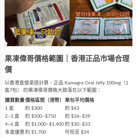
果凍偉哥價格範圍｜香港正品市場合理
價
以香港直營渠道計算，正品
Kamagra Oral Jelly 100mg（1
盒7包）
的果凍偉哥價格大致落在以下範圍：
購買數量
價格區間（港幣）
單包平均價格
1 盒
約 $300
約 $43
2–3 盒
約 $500–$750
約 $36–$39
4–6 盒
約 $1,000–$1,400
約 $30–$33
多盒優惠
約 $1,700
可低至 $24