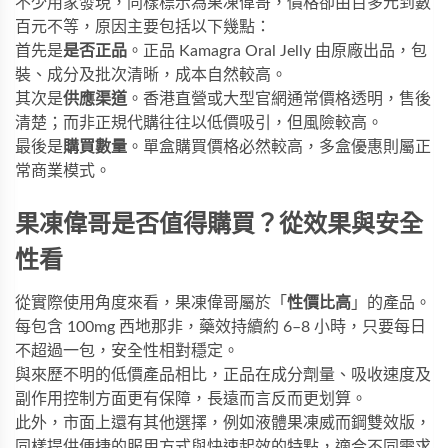
不少用家發現，同樣標示為果凍偉哥，價格卻由百多元到數
百元不等，原因主要包括以下幾點：
首先是
是否正品
。正品
Kamagra Oral Jelly
由原廠出品，包
裝、成分及批次清晰，成本自然較高。
其次是
供應渠道
。香港直營或大型官網通常價格透明，售後
清楚；而非正規代購往往以低價吸引，但風險較高。
最後是
購買數量
。單盒購買價格必然較高，多盒優惠則屬正
常商業模式。
果凍偉哥是否值得購買？從效果與安全
性看
從實際使用角度來看，果凍偉哥屬於「
性價比高
」的產品。
每包含 100mg 西地那非，藥效持續約 6–8 小時，只要每日
不超過一包，安全性相對穩定。
與來歷不明的低價產品相比，正品在成分劑量、吸收速度及
副作用控制方面更有保障，長遠而言反而更划算。
此外，市面上還有其他選擇，例如
液體果凍威而鋼雙效版
，
同樣提供便捷的服用方式與快速起效的特點，適合不同需求