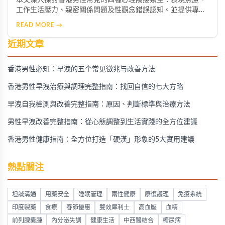
工作生活壓力、親密關係問題及性觀念錯誤認知。並提供專業
心理諮詢、生活作息調整、伴侶溝通及正確性教育等改善方
READ MORE →
法，幫助男性重拾自信與健康的性生活。
近期文章
香港男性必知：早洩的五个常见徵兆与改善方法
香港男性早洩治療與調理完整指南：找回自信的七大方略
早洩自我檢測與改善完整指南：原因、判斷標準與治療方法
男性早洩改善完整指南：從心態調整到生活實踐的全方位建議
香港男性健康指南：全方位打造「硬漢」形象的5大實用建議
熱點關注
坦誠溝通
用藥安全
睡眠管理
兩性健康
康復護理
免疫系統
印度製藥
食療
春節優惠
雙效犀利士
高血壓
血精
前列腺囊腫
內分泌失調
健康生活
中西醫結合
糖尿病