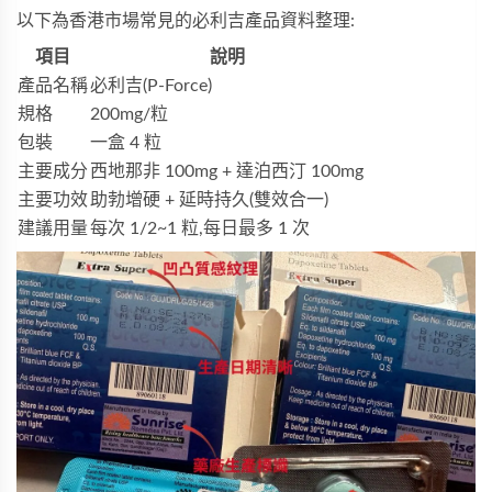
以下為香港市場常見的必利吉產品資料整理:
項目
說明
產品名稱
必利吉(P-Force)
規格
200mg/粒
包裝
一盒 4 粒
主要成分
西地那非 100mg + 達泊西汀 100mg
主要功效
助勃增硬 + 延時持久(雙效合一)
建議用量
每次 1/2~1 粒,每日最多 1 次