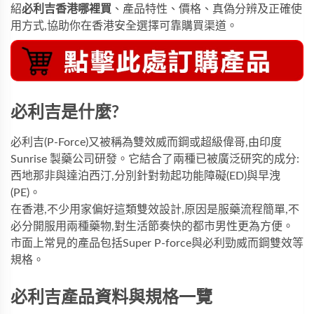
紹
必利吉香港哪裡買
、產品特性、價格、真偽分辨及正確使
用方式,協助你在香港安全選擇可靠購買渠道。
必利吉是什麼?
必利吉(P-Force)又被稱為雙效威而鋼或超級偉哥,由印度
Sunrise 製藥公司研發。它結合了兩種已被廣泛研究的成分:
西地那非與達泊西汀,分別針對勃起功能障礙(ED)與早洩
(PE)。
在香港,不少用家偏好這類雙效設計,原因是服藥流程簡單,不
必分開服用兩種藥物,對生活節奏快的都市男性更為方便。
市面上常見的產品包括
Super P-force
與
必利勁威而鋼雙效
等
規格。
必利吉產品資料與規格一覽