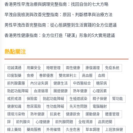
香港男性早洩治療與調理完整指南：找回自信的七大方略
早洩自我檢測與改善完整指南：原因、判斷標準與治療方法
男性早洩改善完整指南：從心態調整到生活實踐的全方位建議
香港男性健康指南：全方位打造「硬漢」形象的5大實用建議
熱點關注
坦誠溝通
用藥安全
睡眠管理
兩性健康
康復護理
免疫系統
印度製藥
食療
春節優惠
雙效犀利士
高血壓
血精
前列腺囊腫
內分泌失調
健康生活
中西醫結合
糖尿病
勃起功能障礙
血液循環
腸道健康
熟年健康
心理因素
戒菸戒酒
保險套
勃起功能障礙
生殖道感染
精子保健
腎功能
健康知識
憋尿風險
性功能障礙
先天性問題
電腦輻射
環境污染物
熟年健康
抗衰老
健康飲食
運動健身
體重管理
鋅
前列腺炎
心理健康
前列腺問題
全程溯源
品質把關
線上藥局
藥局服務
外用催情
久坐危害
草本調理
上班族保健