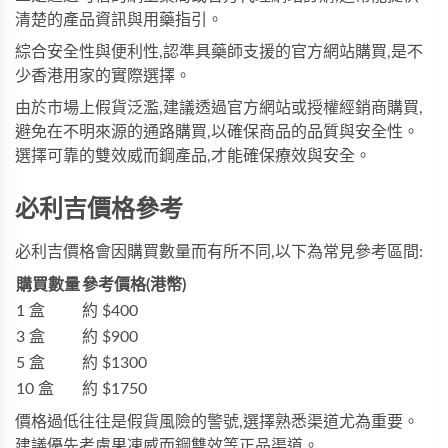
清楚的產品資訊與用藥指引。
綜合安全性與便利性,認準具藥師支援的官方網站購買,是不
少香港用家的實際選擇。
由於市場上假貨泛濫,建議透過官方網站或授權經銷商購買,
避免在不明來源的通路購買,以確保商品的品質與安全性。
選擇可靠的
雙效威而鋼
產品,才能確保療效與安全。
必利吉價格參考
必利吉價格會因購買數量而有所不同,以下為常見參考區間:
購買數量
參考價格(港幣)
1 盒
約 $400
3 盒
約 $900
5 盒
約 $1300
10 盒
約 $1750
價格過低往往是假貨風險的警號,選擇熟悉渠道尤為重要。
建議優先考慮
果凍威而鋼雙效
等正品渠道。