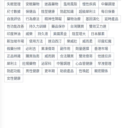
失眠管理
安眠藥物
迷姦藥物
濫用風險
慢性疾病
中藥調理
尺寸數據
保健品
陰莖健康
勃起知識
超級犀利士
每日保養
自我評估
行為療法
精神性障礙
藥物治療
基因演化
延時產品
性功能改善
持久力訓練
藥品保存
台灣購買
雙效艾力達
印度神油
威樂
持久液
美國黑金
陰莖增大
日本藤素
新加坡市場
使用方法
達泊西汀
樂威壯
威而柔
印度紅魔
假藥分辨
必利吉
果凍偉哥
副作用
劑量選擇
香港市場
正品辨識
購買指南
威而鋼
合法購買
雙效偉哥
他達拉非
犀利士
壯陽藥物
泌尿科
中醫調理
心血管健康
早洩管理
勃起功能
男性健康
更年期
助欲產品
性喚起
親密關係
女性健康