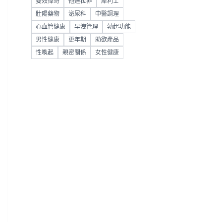
雙效偉哥
他達拉非
犀利士
壯陽藥物
泌尿科
中醫調理
心血管健康
早洩管理
勃起功能
男性健康
更年期
助欲產品
性喚起
親密關係
女性健康