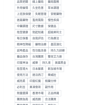
品質把關
線上藥局
藥局服務
外用催情
久坐危害
草本調理
上班族保健
失眠管理
安眠藥物
迷姦藥物
濫用風險
慢性疾病
中藥調理
尺寸數據
保健品
陰莖健康
勃起知識
超級犀利士
每日保養
自我評估
行為療法
精神性障礙
藥物治療
基因演化
延時產品
性功能改善
持久力訓練
藥品保存
台灣購買
雙效艾力達
印度神油
威樂
持久液
美國黑金
陰莖增大
日本藤素
新加坡市場
使用方法
達泊西汀
樂威壯
威而柔
印度紅魔
假藥分辨
必利吉
果凍偉哥
副作用
劑量選擇
香港市場
正品辨識
購買指南
威而鋼
合法購買