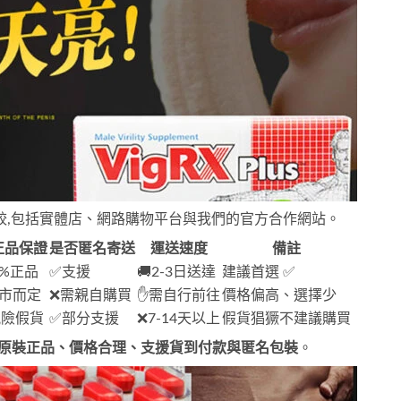
方式比較,包括實體店、網路購物平台與我們的官方合作網站。
正品保證
是否匿名寄送
運送速度
備註
0%正品
✅支援
🚚2-3日送達
建議首選 ✅
門市而定
❌需親自購買
✋需自行前往
價格偏高、選擇少
風險假貨
✅部分支援
❌7-14天以上
假貨猖獗不建議購買
證原裝正品、價格合理、支援貨到付款與匿名包裝
。