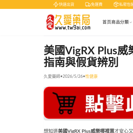
賞
貨到付款
快速出貨
免運費
私密包裝
首页
商品分類
美國VigRX Pl
指南與假貨辨別
久愛藥師
•
2026/5/26
•
性健康
想知道
美國VigRX Plus威樂哪裡買
才安心又