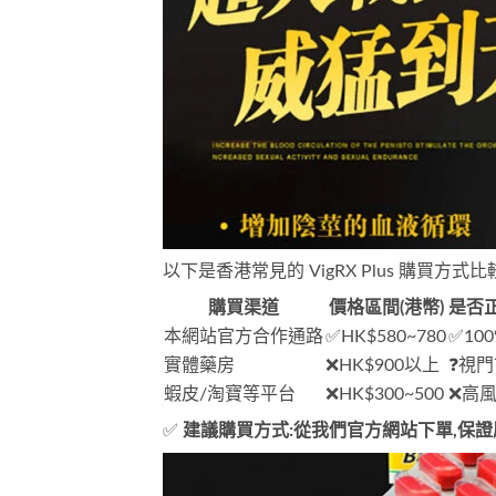
以下是香港常見的 VigRX Plus 購買
購買渠道
價格區間(港幣)
是否
本網站官方合作通路
✅HK$580~780
✅10
實體藥房
❌HK$900以上
❓視
蝦皮/淘寶等平台
❌HK$300~500
❌高
✅
建議購買方式:從我們官方網站下單,保