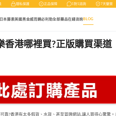
隱私保護
正品保障
1對1諮詢
7天鑒賞
BLOG
日本藤素
美國黑金
威而鋼
必利勁
全部藥品
在綫咨詢
us威樂香港哪裡買?正版購買渠道
可靠?香港有太多假貨、水貨、甚至冒牌網站,讓人買得心驚驚。