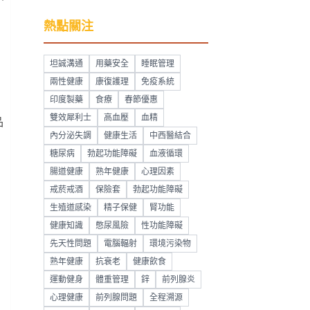
熱點關注
坦誠溝通
用藥安全
睡眠管理
兩性健康
康復護理
免疫系統
印度製藥
食療
春節優惠
雙效犀利士
高血壓
血精
品
內分泌失調
健康生活
中西醫結合
糖尿病
勃起功能障礙
血液循環
腸道健康
熟年健康
心理因素
戒菸戒酒
保險套
勃起功能障礙
生殖道感染
精子保健
腎功能
健康知識
憋尿風險
性功能障礙
先天性問題
電腦輻射
環境污染物
熟年健康
抗衰老
健康飲食
運動健身
體重管理
鋅
前列腺炎
心理健康
前列腺問題
全程溯源