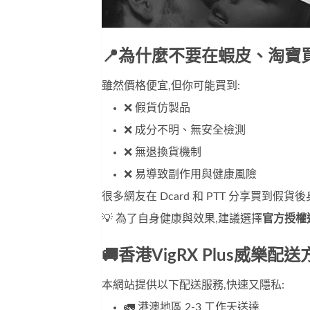
📍為什麼不要在蝦皮、淘寶買 Vi
雖然價格便宜,但你可能買到:
❌ 假貨仿製品
❌ 成分不明、無安全檢測
❌ 無退換貨機制
❌ 易導致副作用與健康風險
很多網友在 Dcard 和 PTT 分享買到
💡 為了自身健康與效果,建議選擇
官方授權
🚚香港VigRX Plus威樂配
本網站提供以下配送服務,快速又隱私:
🚛 港澳地區 2-3 工作天送達