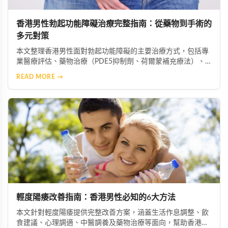
香港男性勃起功能障礙治療完整指南：從藥物到手術的
多元對策
本文整理香港男性面對勃起功能障礙的主要治療方式，包括專
業醫療評估、藥物治療（PDE5抑制劑、荷爾蒙補充療法）、
心理諮商、生活型態改善、中醫藥調理、醫療輔助器材及手術
READ MORE →
介入等多元選項，協助患者根據自身情況選擇最適合的治療方
案。
輕度陽痿改善指南：香港男性必知的6大方法
本文針對輕度陽痿提供完整改善方案，涵蓋生活作息調整、飲
食建議、心理調適、中醫調養及藥物治療等面向，幫助香港男