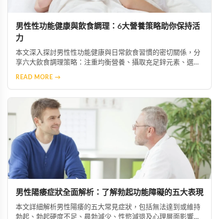
男性性功能健康與飲食調理：6大營養策略助你保持活
力
本文深入探討男性性功能健康與日常飲食習慣的密切關係，分
享六大飲食調理策略：注重均衡營養、攝取充足鋅元素、選擇
優質脂肪來源、增加抗氧化物質攝取、限制菸酒，以及建立規
READ MORE →
律作息。透過調整飲食結構，幫助男性維持健康活力。
男性陽痿症狀全面解析：了解勃起功能障礙的五大表現
本文詳細解析男性陽痿的五大常見症狀，包括無法達到或維持
勃起、勃起硬度不足、晨勃減少、性慾減退及心理層面影響。