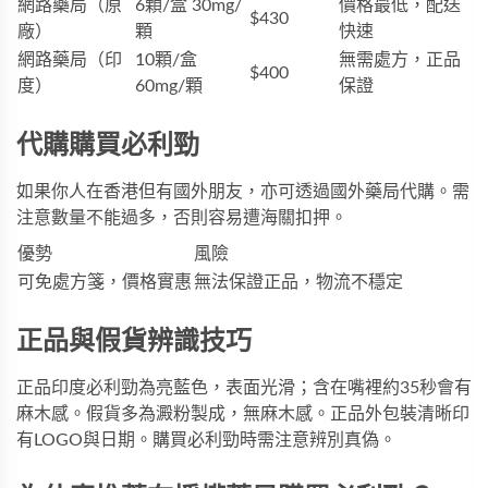
網路藥局（原
6顆/盒 30mg/
價格最低，配送
$430
廠）
顆
快速
網路藥局（印
10顆/盒
無需處方，正品
$400
度）
60mg/顆
保證
代購購買必利勁
如果你人在香港但有國外朋友，亦可透過國外藥局代購。需
注意數量不能過多，否則容易遭海關扣押。
優勢
風險
可免處方箋，價格實惠
無法保證正品，物流不穩定
正品與假貨辨識技巧
正品印度必利勁為亮藍色，表面光滑；含在嘴裡約35秒會有
麻木感。假貨多為澱粉製成，無麻木感。正品外包裝清晰印
有LOGO與日期。購買
必利勁
時需注意辨別真偽。