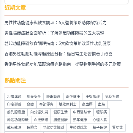
近期文章
男性性功能健康與飲食調理：6大營養策略助你保持活力
男性陽痿症狀全面解析：了解勃起功能障礙的五大表現
勃起功能障礙飲食調理指南：5大飲食策略改善性功能健康
香港男性勃起功能障礙原因分析：從日常生活習慣著手改善
香港男性勃起功能障礙治療完整指南：從藥物到手術的多元對策
熱點關注
坦誠溝通
用藥安全
睡眠管理
兩性健康
康復護理
免疫系統
印度製藥
食療
春節優惠
雙效犀利士
高血壓
血精
前列腺囊腫
內分泌失調
健康生活
中西醫結合
糖尿病
勃起功能障礙
血液循環
腸道健康
熟年健康
心理因素
戒菸戒酒
保險套
勃起功能障礙
生殖道感染
精子保健
腎功能