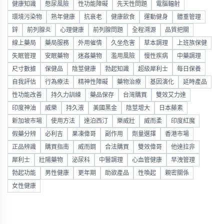
健康知識
憋尿風險
性功能障礙
先天性問題
電腦輻射
環境污染物
熟年健康
抗衰老
健康飲食
運動健身
體重管理
鋅
前列腺炎
心理健康
前列腺問題
全程溯源
品質把關
線上藥局
藥局服務
外用催情
久坐危害
草本調理
上班族保健
失眠管理
安眠藥物
迷姦藥物
濫用風險
慢性疾病
中藥調理
尺寸數據
保健品
陰莖健康
勃起知識
超級犀利士
每日保養
自我評估
行為療法
精神性障礙
藥物治療
基因演化
延時產品
性功能改善
持久力訓練
藥品保存
台灣購買
雙效艾力達
印度神油
威樂
持久液
美國黑金
陰莖增大
日本藤素
新加坡市場
使用方法
達泊西汀
樂威壯
威而柔
印度紅魔
假藥分辨
必利吉
果凍偉哥
副作用
劑量選擇
香港市場
正品辨識
購買指南
威而鋼
合法購買
雙效偉哥
他達拉非
犀利士
壯陽藥物
泌尿科
中醫調理
心血管健康
早洩管理
勃起功能
男性健康
更年期
助欲產品
性喚起
親密關係
女性健康