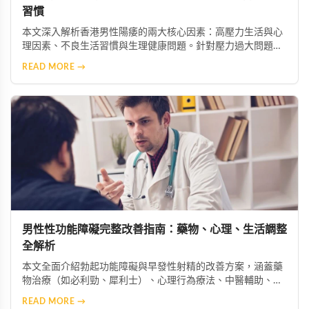
習慣
本文深入解析香港男性陽痿的兩大核心因素：高壓力生活與心
理因素、不良生活習慣與生理健康問題。針對壓力過大問題，
建議透過冥想、瑜伽等放鬆技巧舒緩焦慮，必要時尋求心理專
READ MORE →
業協助；針對不良習慣，則需建立規律運動、均衡飲食、戒菸
限酒的健康生活模式，助男性重獲自信與健康。
男性性功能障礙完整改善指南：藥物、心理、生活調整
全解析
本文全面介紹勃起功能障礙與早發性射精的改善方案，涵蓋藥
物治療（如必利勁、犀利士）、心理行為療法、中醫輔助、生
活型態調整及進階醫療選項，幫助男性找回健康與自信。
READ MORE →