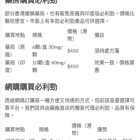
藥房購買必利勁
部分香港連鎖藥局，也有販售原廠與印度版必利勁，價格比
醫院便宜。市面上有多款
必利勁
產品可供選擇。
價格（港
購買地點
規格
備註
幣）
藥局（原
6顆/盒 30mg/
$450
須持處方箋
廠）
顆
藥局（印
10顆/盒 60mg/
效果一致，價格實
$450
度）
顆
惠
網購購買必利勁
透過網路訂購是一種方便又快速的方式，但前提是要選擇可
靠平台。我們提供由藥廠直送的
獨家代理必利勁
，品質有保
障。
價格（港
購買地點
規格
優勢
幣）