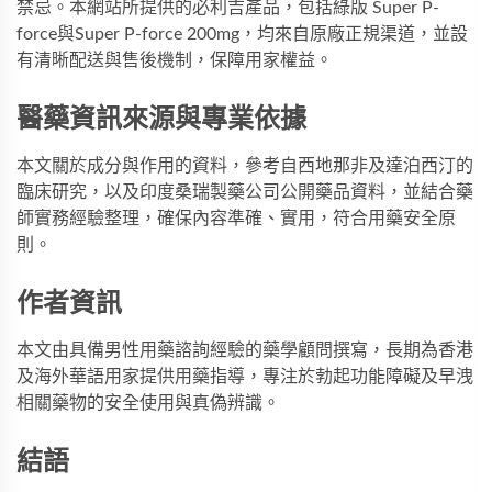
禁忌。本網站所提供的必利吉產品，包括
綠版 Super P-
force
與
Super P-force 200mg
，均來自原廠正規渠道，並設
有清晰配送與售後機制，保障用家權益。
醫藥資訊來源與專業依據
本文關於成分與作用的資料，參考自西地那非及達泊西汀的
臨床研究，以及印度桑瑞製藥公司公開藥品資料，並結合藥
師實務經驗整理，確保內容準確、實用，符合用藥安全原
則。
作者資訊
本文由具備男性用藥諮詢經驗的藥學顧問撰寫，長期為香港
及海外華語用家提供用藥指導，專注於勃起功能障礙及早洩
相關藥物的安全使用與真偽辨識。
結語