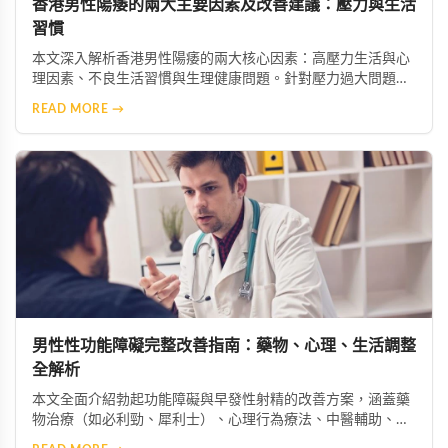
香港男性陽痿的兩大主要因素及改善建議：壓力與生活
習慣
本文深入解析香港男性陽痿的兩大核心因素：高壓力生活與心
理因素、不良生活習慣與生理健康問題。針對壓力過大問題，
建議透過冥想、瑜伽等放鬆技巧舒緩焦慮，必要時尋求心理專
READ MORE →
業協助；針對不良習慣，則需建立規律運動、均衡飲食、戒菸
限酒的健康生活模式，助男性重獲自信與健康。
男性性功能障礙完整改善指南：藥物、心理、生活調整
全解析
本文全面介紹勃起功能障礙與早發性射精的改善方案，涵蓋藥
物治療（如必利勁、犀利士）、心理行為療法、中醫輔助、生
活型態調整及進階醫療選項，幫助男性找回健康與自信。