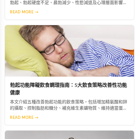
勃起、勃起硬度不足、晨勃減少、性慾減退及心理層面影響。
透過了解這些症狀，患者能及早察覺問題並尋求專業協助，從
READ MORE →
而恢復正常的性生活與生活品質。
勃起功能障礙飲食調理指南：5大飲食策略改善性功能
健康
本文介紹五種改善勃起功能的飲食策略，包括增加精氨酸和鋅
的攝取、控制脂肪和糖分、補充維生素礦物質、維持適當蛋白
質攝入及保持充足水分。這些科學飲食調整能幫助改善陰莖血
READ MORE →
流與神經功能，配合適當的保健產品可獲得更佳效果。