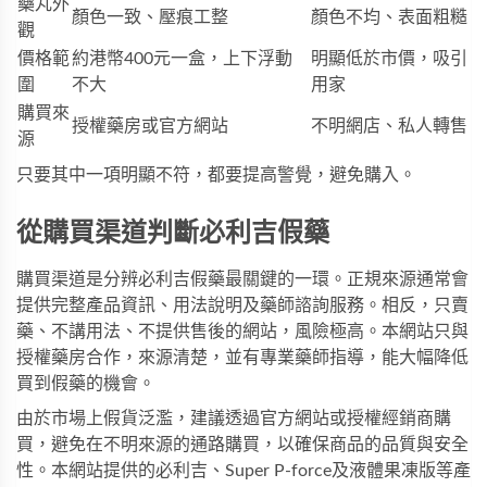
藥丸外
顏色一致、壓痕工整
顏色不均、表面粗糙
觀
價格範
約港幣400元一盒，上下浮動
明顯低於市價，吸引
圍
不大
用家
購買來
授權藥房或官方網站
不明網店、私人轉售
源
只要其中一項明顯不符，都要提高警覺，避免購入。
從購買渠道判斷必利吉假藥
購買渠道是分辨必利吉假藥最關鍵的一環。正規來源通常會
提供完整產品資訊、用法說明及藥師諮詢服務。相反，只賣
藥、不講用法、不提供售後的網站，風險極高。本網站只與
授權藥房合作，來源清楚，並有專業藥師指導，能大幅降低
買到假藥的機會。
由於市場上假貨泛濫，建議透過官方網站或授權經銷商購
買，避免在不明來源的通路購買，以確保商品的品質與安全
性。本網站提供的
必利吉
、
Super P-force
及
液體果凍版
等產