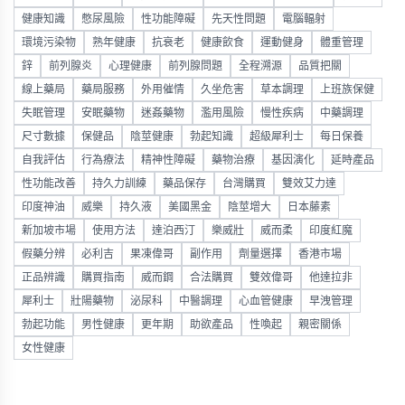
健康知識
憋尿風險
性功能障礙
先天性問題
電腦輻射
環境污染物
熟年健康
抗衰老
健康飲食
運動健身
體重管理
鋅
前列腺炎
心理健康
前列腺問題
全程溯源
品質把關
線上藥局
藥局服務
外用催情
久坐危害
草本調理
上班族保健
失眠管理
安眠藥物
迷姦藥物
濫用風險
慢性疾病
中藥調理
尺寸數據
保健品
陰莖健康
勃起知識
超級犀利士
每日保養
自我評估
行為療法
精神性障礙
藥物治療
基因演化
延時產品
性功能改善
持久力訓練
藥品保存
台灣購買
雙效艾力達
印度神油
威樂
持久液
美國黑金
陰莖增大
日本藤素
新加坡市場
使用方法
達泊西汀
樂威壯
威而柔
印度紅魔
假藥分辨
必利吉
果凍偉哥
副作用
劑量選擇
香港市場
正品辨識
購買指南
威而鋼
合法購買
雙效偉哥
他達拉非
犀利士
壯陽藥物
泌尿科
中醫調理
心血管健康
早洩管理
勃起功能
男性健康
更年期
助欲產品
性喚起
親密關係
女性健康