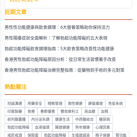
READ MORE →
近期文章
男性性功能健康與飲食調理：6大營養策略助你保持活力
男性陽痿症狀全面解析：了解勃起功能障礙的五大表現
勃起功能障礙飲食調理指南：5大飲食策略改善性功能健康
香港男性勃起功能障礙原因分析：從日常生活習慣著手改善
香港男性勃起功能障礙治療完整指南：從藥物到手術的多元對策
熱點關注
坦誠溝通
用藥安全
睡眠管理
兩性健康
康復護理
免疫系統
印度製藥
食療
春節優惠
雙效犀利士
高血壓
血精
前列腺囊腫
內分泌失調
健康生活
中西醫結合
糖尿病
勃起功能障礙
血液循環
腸道健康
熟年健康
心理因素
戒菸戒酒
保險套
勃起功能障礙
生殖道感染
精子保健
腎功能